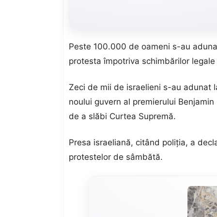
Peste 100.000 de oameni s-au adunat 
protesta împotriva schimbărilor legale
Zeci de mii de israelieni s-au adunat l
noului guvern al premierului Benjamin N
de a slăbi Curtea Supremă.
Presa israeliană, citând poliția, a de
protestelor de sâmbătă.