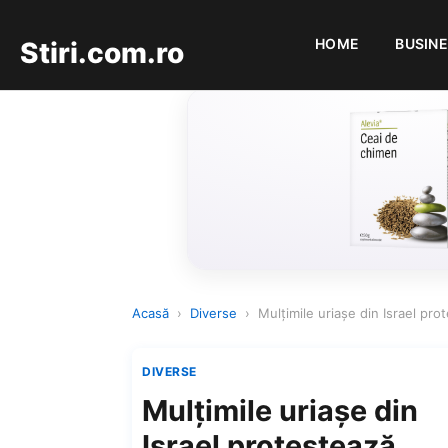
HOME
BUSIN
Stiri.com.ro
Acasă
›
Diverse
›
Mulțimile uriașe din Israel pro
DIVERSE
Mulțimile uriașe din
Israel protestează