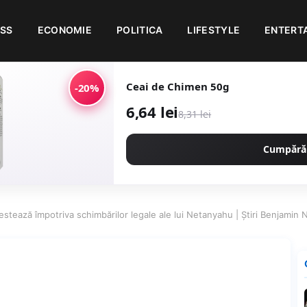
ESS
ECONOMIE
POLITICA
LIFESTYLE
ENTERT
Ceai de Chimen 50g
-20%
6,64 lei
8,31 lei
Cumpără
testează împotriva schimbărilor legale ale lui Netanyahu | Știri Benjamin