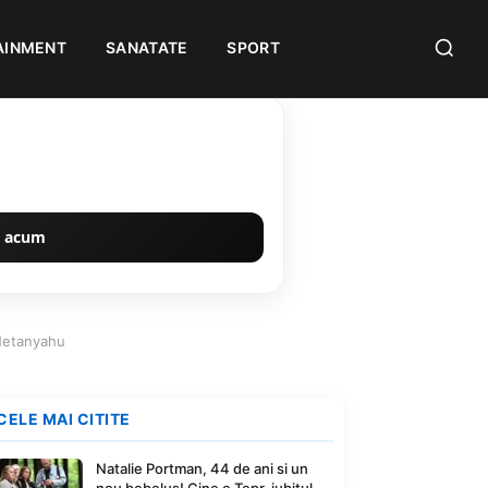
AINMENT
SANATATE
SPORT
 acum
 Netanyahu
CELE MAI CITITE
Natalie Portman, 44 de ani si un