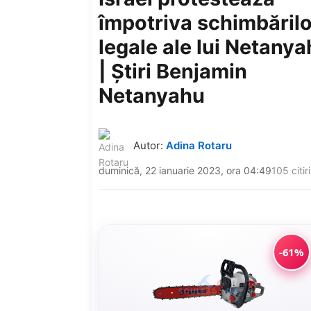
împotriva schimbărilo
legale ale lui Netany
| Știri Benjamin
Netanyahu
Autor:
Adina Rotaru
duminică, 22 ianuarie 2023, ora 04:49
105 citiri
-61%