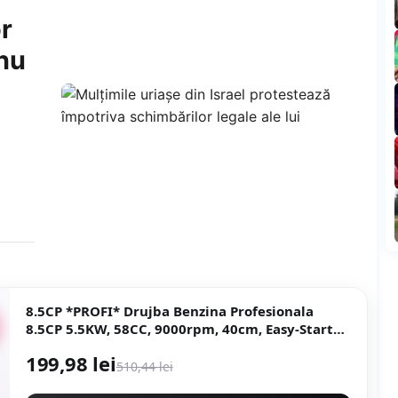
r
ahu
8.5CP *PROFI* Drujba Benzina Profesionala
8.5CP 5.5KW, 58CC, 9000rpm, 40cm, Easy-Start
NEXT Generation, Motoyama Japan CMP1312
199,98 lei
510,44 lei