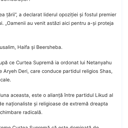
țării”, a declarat liderul opoziției și fostul premier
ui. „Oamenii au venit astăzi aici pentru a-și proteja
rusalim, Haifa și Beersheba.
e după ce Curtea Supremă ia ordonat lui Netanyahu
e Aryeh Deri, care conduce partidul religios Shas,
cale.
una aceasta, este o alianță între partidul Likud al
de naționaliste și religioase de extremă dreapta
chimbare radicală.
ă vreme Curtea Supremă că este dominată de