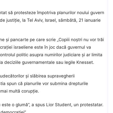
t să protesteze împotriva planurilor noului guvern
e justiție, la Tel Aviv, Israel, sâmbătă, 21 ianuarie
ne și pancarte pe care scrie „Copiii noștri nu vor trăi
ocrației israeliene este în joc dacă guvernul va
ontrolul politic asupra numirilor judiciare și ar limita
a deciziile guvernamentale sau legile Knesset.
decătorilor și slăbirea supravegherii
ia spun că planurile vor submina drepturile
 mai multă corupție.
 este o glumă”, a spus Lior Student, un protestatar.
 democrației”.