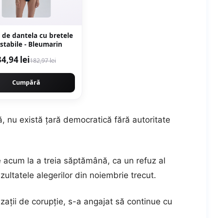
 de dantela cu bretele
stabile - Bleumarin
34,94 lei
182,97 lei
Cumpără
ră, nu există țară democratică fără autoritate
e acum la a treia săptămână, ca un refuz al
ultatele alegerilor din noiembrie trecut.
uzații de corupție, s-a angajat să continue cu