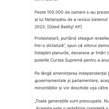
Peste 100.000 de oameni s-au prezenta
al lui Netanyahu de a revizui sistemul d
2023. [Oded Balilty/ AP]
Protestatarii, purtând steaguri israelie
într-o dictatură”, spun că viitorul dem
îndeplini planurile, deoarece ar întări c
puterile Curtea Supremă pentru a anul
Pe lângă amenințarea independenței ju
guvernamentale și parlamentare, aceșt
minorităților și vor deschide ușa către
„Toate generațiile sunt preocupate. Nu
„Aceasta este o redefinire completă a