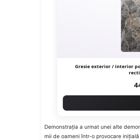
Gresie exterior / interior portelanata 
4
Demonstrația a urmat unei alte demons
mii de oameni într-o provocare inițial