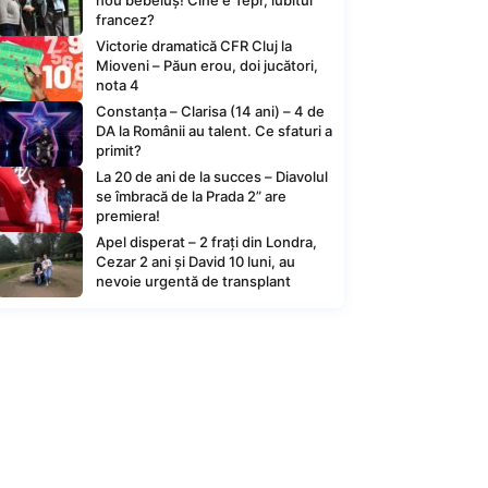
nou bebeluș! Cine e Tepr, iubitul
francez?
Victorie dramatică CFR Cluj la
Mioveni – Păun erou, doi jucători,
nota 4
Constanța – Clarisa (14 ani) – 4 de
DA la Românii au talent. Ce sfaturi a
primit?
La 20 de ani de la succes – Diavolul
se îmbracă de la Prada 2” are
premiera!
Apel disperat – 2 frați din Londra,
Cezar 2 ani și David 10 luni, au
nevoie urgentă de transplant