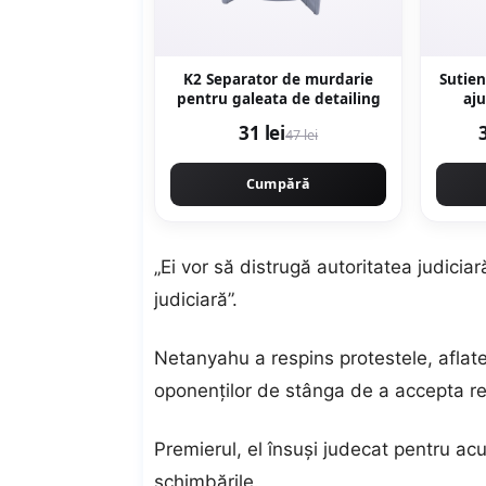
K2 Separator de murdarie
Sutien
pentru galeata de detailing
aju
31 lei
47 lei
Cumpără
„Ei vor să distrugă autoritatea judicia
judiciară”.
Netanyahu a respins protestele, aflat
oponenților de stânga de a accepta rez
Premierul, el însuși judecat pentru ac
schimbările.