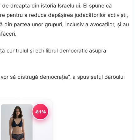
i de dreapta din istoria Israelului. El spune că
re pentru a reduce depășirea judecătorilor activiști,
 din partea unor grupuri, inclusiv a avocaților, și au
afaceri.
ă controlul și echilibrul democratic asupra
 vor să distrugă democrația”, a spus șeful Baroului
-81%