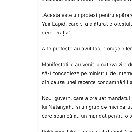
„Acesta este un protest pentru apărarea 
Yair Lapid, care s-a alăturat protestul
democrația”.
Alte proteste au avut loc în orașele Ie
Manifestațiile au venit la câteva zil
să-l concedieze pe ministrul de Intern
din cauza unei recente condamnări fis
Noul guvern, care a preluat mandatul l
lui Netanyahu și un grup de mici parti
care spun că au un mandat pentru o s
Politicienii Likud au acuzat de mult