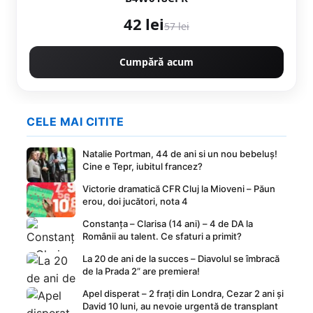
42 lei
57 lei
Cumpără acum
CELE MAI CITITE
Natalie Portman, 44 de ani si un nou bebeluș!
Cine e Tepr, iubitul francez?
Victorie dramatică CFR Cluj la Mioveni – Păun
erou, doi jucători, nota 4
Constanța – Clarisa (14 ani) – 4 de DA la
Românii au talent. Ce sfaturi a primit?
La 20 de ani de la succes – Diavolul se îmbracă
de la Prada 2” are premiera!
Apel disperat – 2 frați din Londra, Cezar 2 ani și
David 10 luni, au nevoie urgentă de transplant