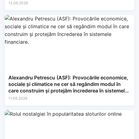
12.06.2026
Alexandru Petrescu (ASF): Provocările economice,
sociale și climatice ne cer să regândim modul în
care construim și protejăm încrederea în sistemele
financiare.
11.06.2026