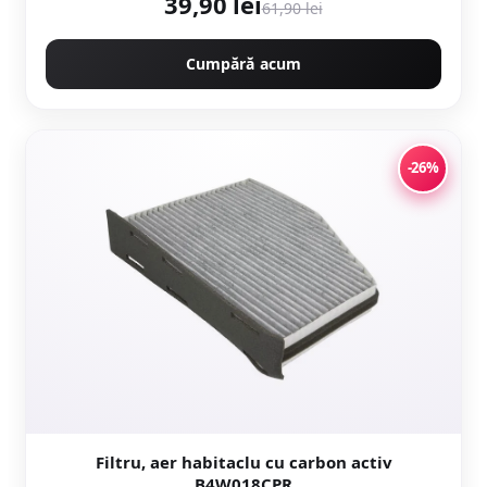
39,90 lei
61,90 lei
Cumpără acum
-26%
Filtru, aer habitaclu cu carbon activ
B4W018CPR