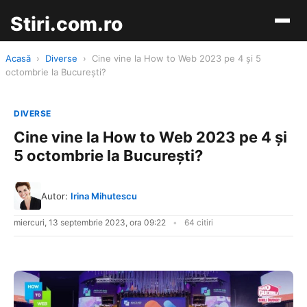
Stiri.com.ro
Acasă
›
Diverse
›
Cine vine la How to Web 2023 pe 4 și 5
octombrie la București?
DIVERSE
Cine vine la How to Web 2023 pe 4 și
5 octombrie la București?
Autor:
Irina Mihutescu
miercuri, 13 septembrie 2023, ora 09:22
64 citiri