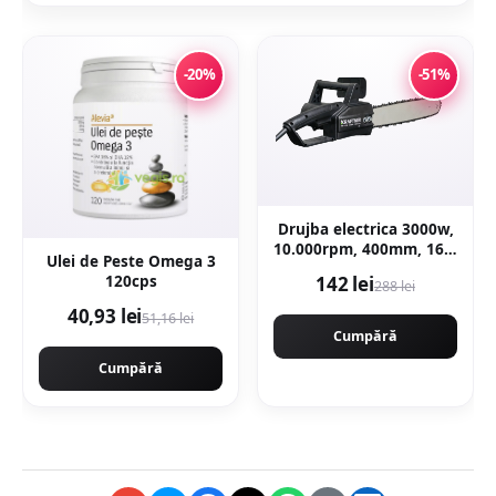
-20%
-51%
Drujba electrica 3000w,
10.000rpm, 400mm, 16'',
Ulei de Peste Omega 3
KRAFTNER KF-0419
120cps
142 lei
288 lei
40,93 lei
51,16 lei
Cumpără
Cumpără