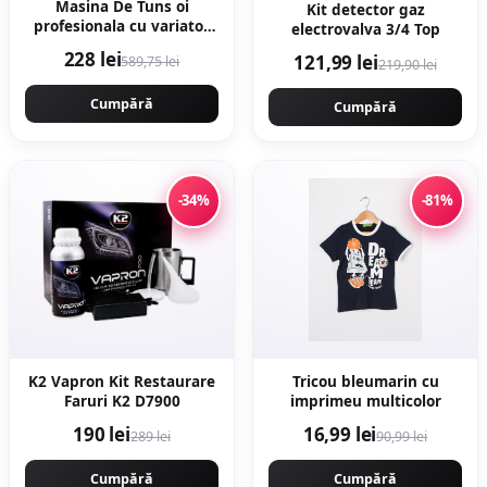
Masina De Tuns oi
Kit detector gaz
profesionala cu variator
electrovalva 3/4 Top
de turatie 1000w,
228 lei
121,99 lei
589,75 lei
2400rpm, accesorii
219,90 lei
incluse, carbuni rezerva,
NAKAMOTO 1000 JAPAN
Cumpără
Cumpără
-34%
-81%
K2 Vapron Kit Restaurare
Tricou bleumarin cu
Faruri K2 D7900
imprimeu multicolor
190 lei
16,99 lei
289 lei
90,99 lei
Cumpără
Cumpără