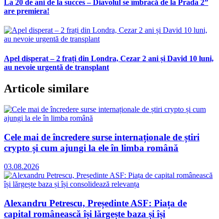
La 20 de ani de la succes – Diavolul se îmbracă de la Prada 2”
are premiera!
Apel disperat – 2 frați din Londra, Cezar 2 ani și David 10 luni,
au nevoie urgentă de transplant
Articole similare
Cele mai de încredere surse internaționale de știri
crypto și cum ajungi la ele în limba română
03.08.2026
Alexandru Petrescu, Președinte ASF: Piața de
capital românească își lărgește baza și își