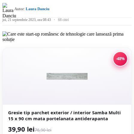
Autor:
Laura Danciu
joi, 21 septembrie 2023, ora 08:43
68 citiri
-48%
Gresie tip parchet exterior / interior Samba Multi
15 x 90 cm mata portelanata antiderapanta
39,90 lei
76,90 lei