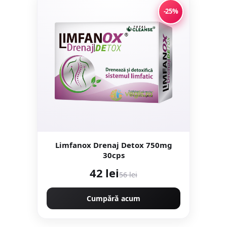
-25%
Limfanox Drenaj Detox 750mg
30cps
42 lei
56 lei
Cumpără acum