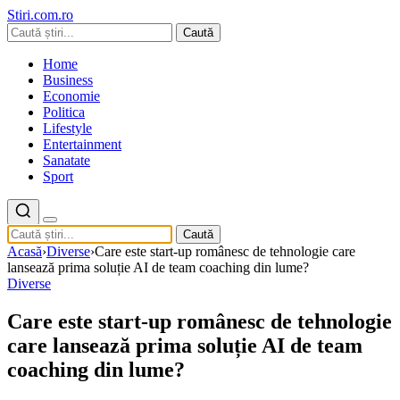
Stiri.com.ro
Caută
Home
Business
Economie
Politica
Lifestyle
Entertainment
Sanatate
Sport
Caută
Acasă
›
Diverse
›
Care este start-up românesc de tehnologie care
lansează prima soluție AI de team coaching din lume?
Diverse
Care este start-up românesc de tehnologie
care lansează prima soluție AI de team
coaching din lume?