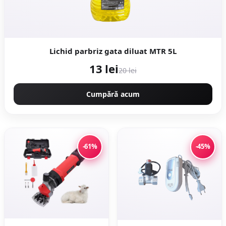
Lichid parbriz gata diluat MTR 5L
13 lei
20 lei
Cumpără acum
-61%
-45%