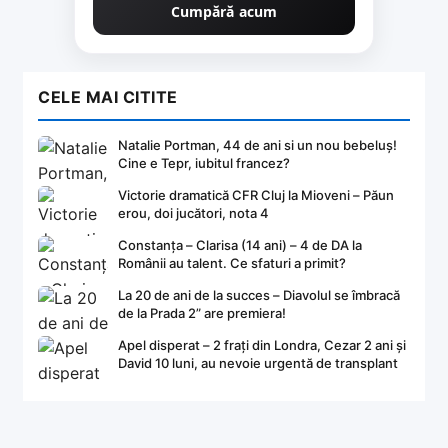
Cumpără acum
CELE MAI CITITE
Natalie Portman, 44 de ani si un nou bebeluș!
Cine e Tepr, iubitul francez?
Victorie dramatică CFR Cluj la Mioveni – Păun
erou, doi jucători, nota 4
Constanța – Clarisa (14 ani) – 4 de DA la
Românii au talent. Ce sfaturi a primit?
La 20 de ani de la succes – Diavolul se îmbracă
de la Prada 2” are premiera!
Apel disperat – 2 frați din Londra, Cezar 2 ani și
David 10 luni, au nevoie urgentă de transplant