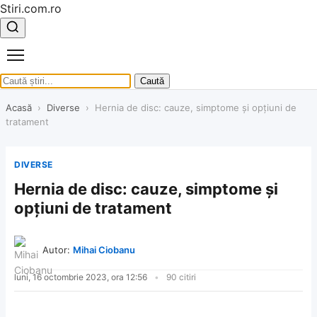
Stiri.com.ro
Caută
Acasă
›
Diverse
›
Hernia de disc: cauze, simptome și opțiuni de
tratament
DIVERSE
Hernia de disc: cauze, simptome și
opțiuni de tratament
Autor:
Mihai Ciobanu
luni, 16 octombrie 2023, ora 12:56
90 citiri