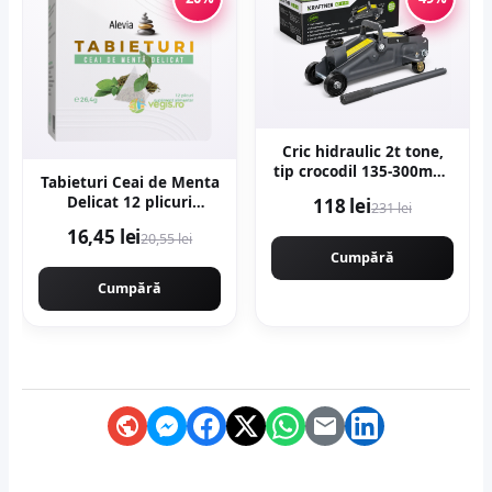
Cric hidraulic 2t tone,
tip crocodil 135-300mm,
Tabieturi Ceai de Menta
roti transport viratoare
Delicat 12 plicuri
118 lei
231 lei
KRAFTNER KF-4927
piramida
16,45 lei
20,55 lei
Cumpără
Cumpără