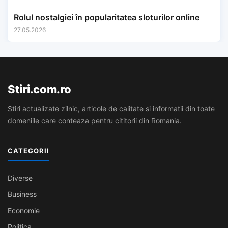
Rolul nostalgiei în popularitatea sloturilor online
27.05.2026
Stiri.com.ro
Stiri actualizate zilnic, articole de calitate si informatii din toate
domeniile care conteaza pentru cititorii din Romania.
CATEGORII
Diverse
Business
Economie
Politica