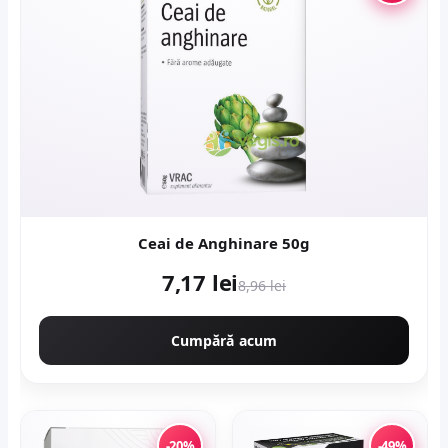
Ceai de Anghinare 50g
7,17 lei
8,96 lei
Cumpără acum
-20%
-49%