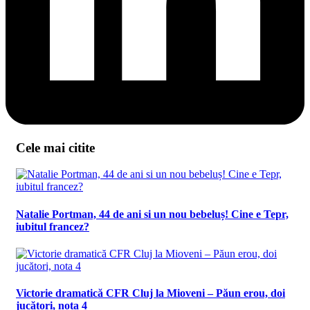
Cele mai citite
Natalie Portman, 44 de ani si un nou bebeluș! Cine e Tepr,
iubitul francez?
Victorie dramatică CFR Cluj la Mioveni – Păun erou, doi
jucători, nota 4