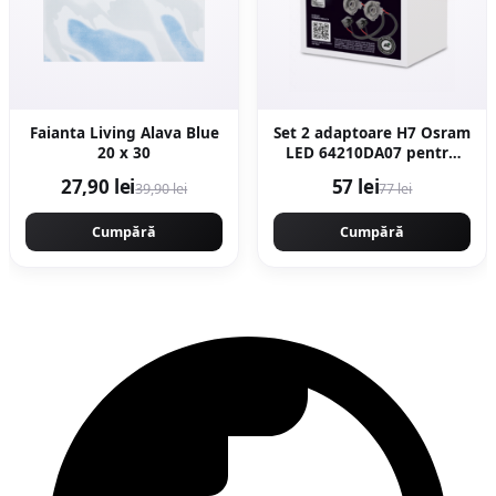
Faianta Living Alava Blue
Set 2 adaptoare H7 Osram
20 x 30
LED 64210DA07 pentru
Mercedes, VW
27,90 lei
57 lei
39,90 lei
77 lei
Cumpără
Cumpără