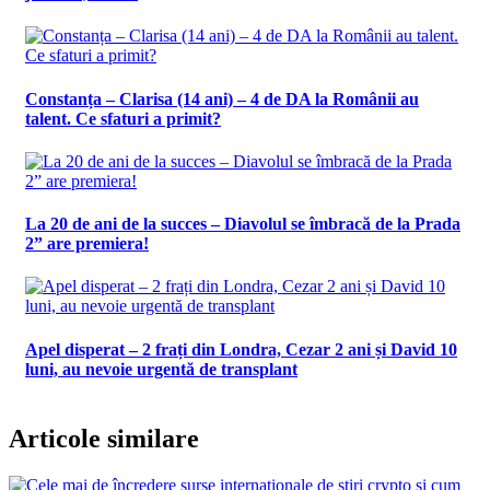
Constanța – Clarisa (14 ani) – 4 de DA la Românii au
talent. Ce sfaturi a primit?
La 20 de ani de la succes – Diavolul se îmbracă de la Prada
2” are premiera!
Apel disperat – 2 frați din Londra, Cezar 2 ani și David 10
luni, au nevoie urgentă de transplant
Articole similare