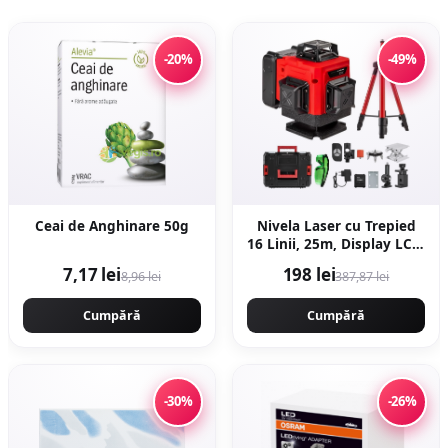
-20%
-49%
Ceai de Anghinare 50g
Nivela Laser cu Trepied
16 Linii, 25m, Display LCD,
Timp de Nivelare ≤ 5s,
7,17 lei
198 lei
8,96 lei
387,87 lei
±0.2 mm/1m, Profesional,
CAMPION PROFESIONAL
Cumpără
CMP1727
Cumpără
-30%
-26%