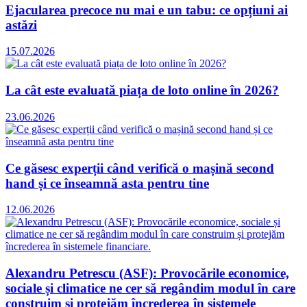
Ejacularea precoce nu mai e un tabu: ce opțiuni ai
astăzi
15.07.2026
La cât este evaluată piața de loto online în 2026?
23.06.2026
Ce găsesc experții când verifică o mașină second
hand și ce înseamnă asta pentru tine
12.06.2026
Alexandru Petrescu (ASF): Provocările economice,
sociale și climatice ne cer să regândim modul în care
construim și protejăm încrederea în sistemele