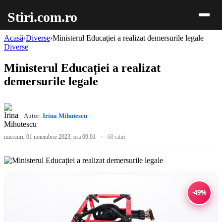
Stiri.com.ro
Acasă
›
Diverse
›
Ministerul Educației a realizat demersurile legale
Diverse
Ministerul Educației a realizat
demersurile legale
Autor:
Irina Mihutescu
miercuri, 01 noiembrie 2023, ora 09:01
60 citiri
-49%