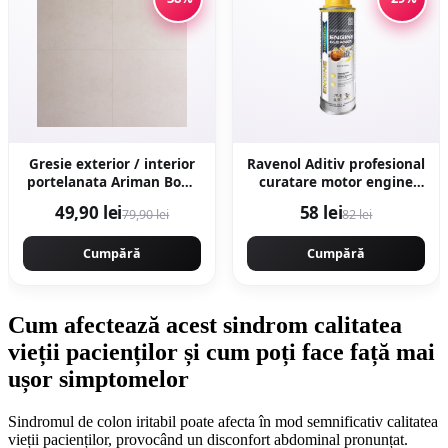
Gresie exterior / interior
Ravenol Aditiv profesional
portelanata Ariman Bone
curatare motor engine
60 x 60 cm mata
flush - 300ML
49,90 lei
58 lei
79,90 lei
82 lei
rectificata aspect ciment
Cumpără
Cumpără
Cum afectează acest sindrom calitatea
vieții pacienților și cum poți face față mai
ușor simptomelor
Sindromul de colon iritabil poate afecta în mod semnificativ calitatea
vieții pacienților, provocând un disconfort abdominal pronunțat.