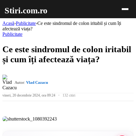
Stiri.com.ro
Acasă
›
Publicitate
›
Ce este sindromul de colon iritabil și cum îți
afectează viața?
Publicitate
Ce este sindromul de colon iritabil
și cum îți afectează viața?
Autor:
Vlad Cazacu
vineri, 20 decembrie 2024, ora 09:24
132 citiri