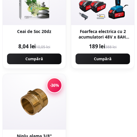
Ceai de Soc 20dz
Foarfeca electrica cu 2
acumulatori 48V x 8AH,
pentru gradina, diametru
8,04 lei
189 lei
10,05 lei
388 lei
taiere 27mm, Valiza,
profesional e-XPERT
Cumpără
ORIGINAL Protools
Cumpără
CMP1612
-36%
Niplu alama 3/8"