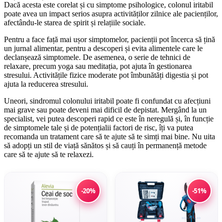
Dacă acesta este corelat și cu simptome psihologice, colonul iritabil
poate avea un impact serios asupra activităților zilnice ale pacienților,
afectându-le starea de spirit și relațiile sociale.
Pentru a face față mai ușor simptomelor, pacienții pot încerca să țină
un jurnal alimentar, pentru a descoperi și evita alimentele care le
declanșează simptomele. De asemenea, o serie de tehnici de
relaxare, precum yoga sau meditația, pot ajuta în gestionarea
stresului. Activitățile fizice moderate pot îmbunătăți digestia și pot
ajuta la reducerea stresului.
Uneori, sindromul colonului iritabil poate fi confundat cu afecțiuni
mai grave sau poate deveni mai dificil de depistat. Mergând la un
specialist, vei putea descoperi rapid ce este în neregulă și, în funcție
de simptomele tale și de potențialii factori de risc, îți va putea
recomanda un tratament care să te ajute să te simți mai bine. Nu uita
să adopți un stil de viață sănătos și să cauți în permanență metode
care să te ajute să te relaxezi.
-20%
-51%