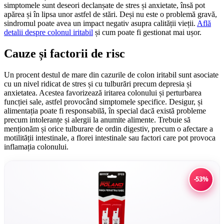
simptomele sunt deseori declanșate de stres și anxietate, însă pot
apărea și în lipsa unor astfel de stări. Deși nu este o problemă gravă,
sindromul poate avea un impact negativ asupra calității vieții.
Află
detalii despre colonul iritabil
și cum poate fi gestionat mai ușor.
Cauze și factorii de risc
Un procent destul de mare din cazurile de colon iritabil sunt asociate
cu un nivel ridicat de stres și cu tulburări precum depresia și
anxietatea. Acestea favorizează iritarea colonului și perturbarea
funcției sale, astfel provocând simptomele specifice. Desigur, și
alimentația poate fi responsabilă, în special dacă există probleme
precum intoleranțe și alergii la anumite alimente. Trebuie să
menționăm și orice tulburare de ordin digestiv, precum o afectare a
motilității intestinale, a florei intestinale sau factori care pot provoca
inflamația colonului.
-53%