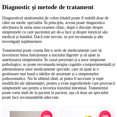
Diagnostic și metode de tratament
Diagnosticul sindromului de colon iritabil poate fi stabilit doar de
către un medic specialist. În principiu, acesta poate diagnostica
afecțiunea în urma unui examen clinic, după o discuție despre
simptomele cu care pacientul are de-a face și despre istoricul său
medical și familial. Dacă este nevoie, se pot recomanda și alte
investigații suplimentare.
Tratamentul poate consta într-o serie de medicamente care să
favorizeze buna funcționare a tractului digestiv și să ajute la
ameliorarea simptomelor. În cazul prezenței și a unor simptome
psihologice, se poate recomanda terapia cognitiv-comportamentală și
administrarea unor medicamente speciale, care să ajute la o
gestionare mai bună a stărilor de anxietate și a simptomelor
psihosomatice. Nu în ultimul rând, ar putea fi necesare și niște
modificări ale alimentației, pentru a evita ingredientele care provoacă
simptomele sau pentru a favoriza tranzitul intestinal. Tratamentul
poate varia mult de la pacient la pacient, așa că doar un specialist
poate face recomandările adecvate.
-38%
-29%