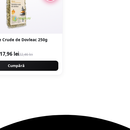
e Crude de Dovleac 250g
17,96 lei
22,46 lei
Cumpără