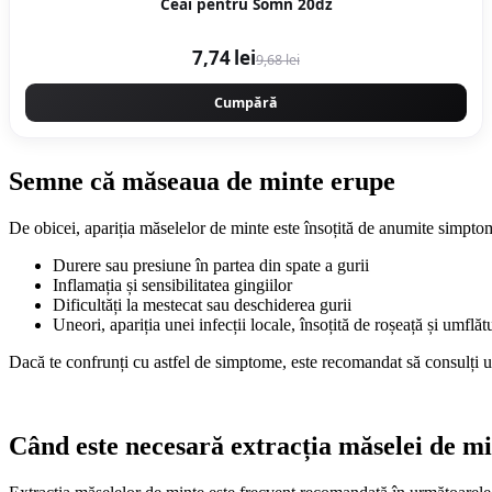
Ceai pentru Somn 20dz
7,74 lei
9,68 lei
Cumpără
Semne că măseaua de minte erupe
De obicei, apariția măselelor de minte este însoțită de anumite simpt
Durere sau presiune în partea din spate a gurii
Inflamația și sensibilitatea gingiilor
Dificultăți la mestecat sau deschiderea gurii
Uneori, apariția unei infecții locale, însoțită de roșeață și umflăt
Dacă te confrunți cu astfel de simptome, este recomandat să consulți u
Când este necesară extracția măselei de m