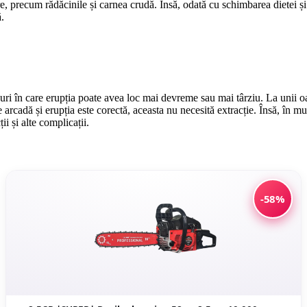
ure, precum rădăcinile și carnea crudă. Însă, odată cu schimbarea dietei 
ă.
zuri în care erupția poate avea loc mai devreme sau mai târziu. La unii o
 arcadă și erupția este corectă, aceasta nu necesită extracție. Însă, în mul
ii și alte complicații.
-58%