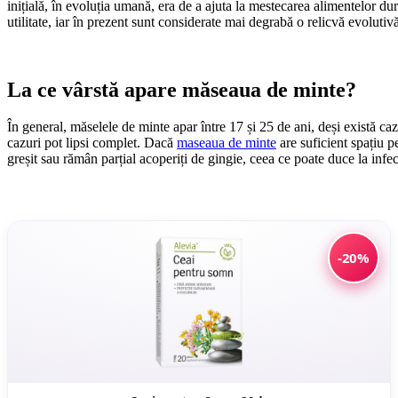
inițială, în evoluția umană, era de a ajuta la mestecarea alimentelor d
utilitate, iar în prezent sunt considerate mai degrabă o relicvă evolutiv
La ce vârstă apare măseaua de minte?
În general, măselele de minte apar între 17 și 25 de ani, deși există ca
cazuri pot lipsi complet. Dacă
maseaua de minte
are suficient spațiu pe
greșit sau rămân parțial acoperiți de gingie, ceea ce poate duce la infecț
-20%