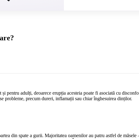
pare?
 și pentru adulți, deoarece erupția acesteia poate fi asociată cu disconfo
rse probleme, precum dureri, inflamații sau chiar înghesuirea dinților.
 partea din spate a gurii. Majoritatea oamenilor au patru astfel de măsele