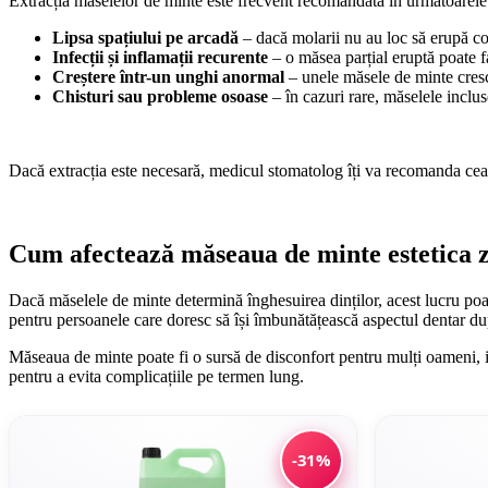
Extracția măselelor de minte este frecvent recomandată în următoarele s
Lipsa spațiului pe arcadă
– dacă molarii nu au loc să erupă core
Infecții și inflamații recurente
– o măsea parțial eruptă poate fa
Creștere într-un unghi anormal
– unele măsele de minte cresc
Chisturi sau probleme osoase
– în cazuri rare, măselele inclus
Dacă extracția este necesară, medicul stomatolog îți va recomanda cea 
Cum afectează măseaua de minte estetica 
Dacă măselele de minte determină înghesuirea dinților, acest lucru poat
pentru persoanele care doresc să își îmbunătățească aspectul dentar d
Măseaua de minte poate fi o sursă de disconfort pentru mulți oameni, i
pentru a evita complicațiile pe termen lung.
-31%