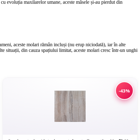
și cu evoluția maxilarelor umane, aceste măsele și-au pierdut din
ameni, aceste molari rămân incluși (nu erup niciodată), iar în alte
te situații, din cauza spațiului limitat, aceste molari cresc într-un unghi
-43%