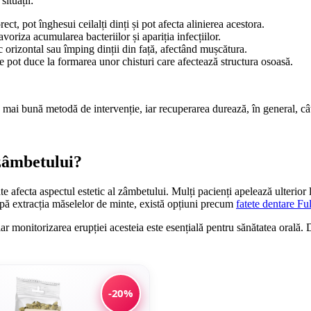
ituații:
ct, pot înghesui ceilalți dinți și pot afecta alinierea acestora.
voriza acumularea bacteriilor și apariția infecțiilor.
 orizontal sau împing dinții din față, afectând mușcătura.
e pot duce la formarea unor chisturi care afectează structura osoasă.
mai bună metodă de intervenție, iar recuperarea durează, în general, cât
zâmbetului?
e afecta aspectul estetic al zâmbetului. Mulți pacienți apelează ulterior
upă extracția măselelor de minte, există opțiuni precum
fatete dentare Fu
ar monitorizarea erupției acesteia este esențială pentru sănătatea orală.
-20%