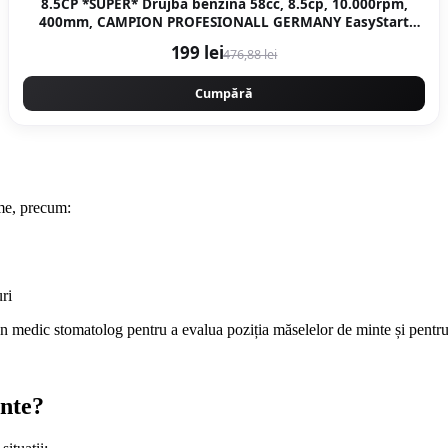
8.5CP *SUPER* Drujba benzina 58cc, 8.5cp, 10.000rpm,
400mm, CAMPION PROFESIONALL GERMANY EasyStart
New Generation CMP1312R
199 lei
476,88 lei
Cumpără
ome, precum:
uri
n medic stomatolog pentru a evalua poziția măselelor de minte și pentru
inte?