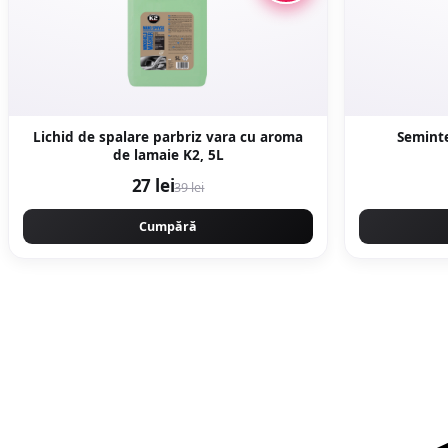
Lichid de spalare parbriz vara cu aroma
Semint
de lamaie K2, 5L
27 lei
39 lei
Cumpără