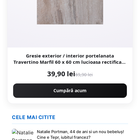
Gresie exterior / interior portelanata
Travertino Marfil 60 x 60 cm lucioasa rectificata
tip piatra naturala
39,90 lei
69,90 lei
Cumpără acum
CELE MAI CITITE
Natalie Portman, 44 de ani si un nou bebeluș!
Cine e Tepr, iubitul francez?