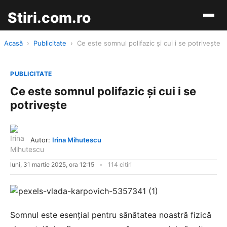
Stiri.com.ro
Acasă
›
Publicitate
›
Ce este somnul polifazic și cui i se potrivește
PUBLICITATE
Ce este somnul polifazic și cui i se
potrivește
Autor:
Irina Mihutescu
luni, 31 martie 2025, ora 12:15
114 citiri
Somnul este esențial pentru sănătatea noastră fizică