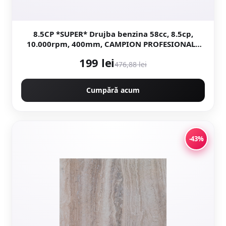
8.5CP *SUPER* Drujba benzina 58cc, 8.5cp,
10.000rpm, 400mm, CAMPION PROFESIONALL
GERMANY EasyStart New Generation CMP1312R
199 lei
476,88 lei
Cumpără acum
-43%