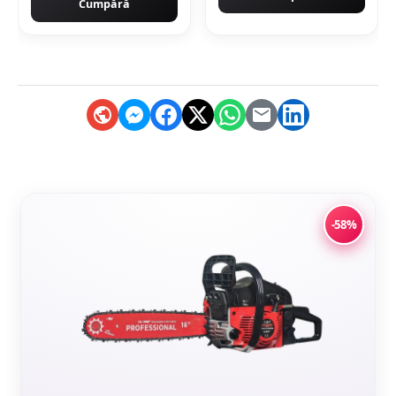
Cumpără
-58%