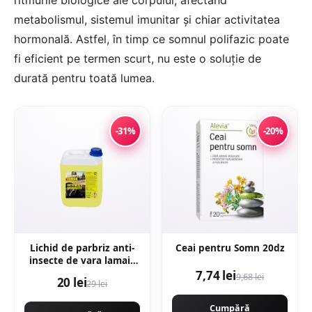
ritmurile biologice ale corpului, afectând
metabolismul, sistemul imunitar și chiar activitatea
hormonală. Astfel, în timp ce somnul polifazic poate
fi eficient pe termen scurt, nu este o soluție de
durată pentru toată lumea.
-31%
-20%
Lichid de parbriz anti-
Ceai pentru Somn 20dz
insecte de vara lamaie
5l
7,74 lei
9,68 lei
20 lei
29 lei
Cumpără