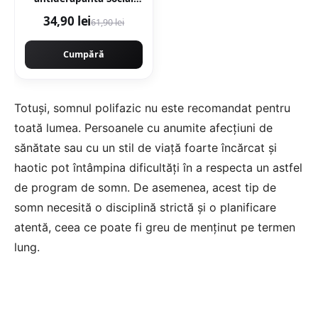
Grey 30 x 60 cm mata
34,90 lei
61,90 lei
aspect ciment
Cumpără
Totuși, somnul polifazic nu este recomandat pentru
toată lumea. Persoanele cu anumite afecțiuni de
sănătate sau cu un stil de viață foarte încărcat și
haotic pot întâmpina dificultăți în a respecta un astfel
de program de somn. De asemenea, acest tip de
somn necesită o disciplină strictă și o planificare
atentă, ceea ce poate fi greu de menținut pe termen
lung.