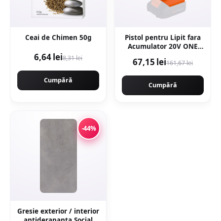
Ceai de Chimen 50g
Pistol pentru Lipit fara
Acumulator 20V ONE
EPTO D: 11.5x150 mm
6,64 lei
8,31 lei
67,15 lei
161,67 lei
Evotools 681327
Cumpără
Cumpără
-44%
Gresie exterior / interior
antiderapanta Social