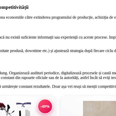
ompetitivității
ționa economiile către extinderea programului de producție, achiziția de
acă nu există suficiente informații sau experiență cu aceste procese. Impl
ate produsă, downtime etc.) și ajustează strategia după fiecare ciclu de
lung. Organizează audituri periodice, digitalizează procesele și caută mer
constant din rapoarte oficiale sau de la autorități, astfel încât să eviți i
 urmărește constant rezultatele. Doar așa vei reuși să menții competitivita
-49%