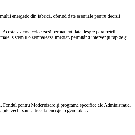
mului energetic din fabrică, oferind date esențiale pentru decizii
e. Aceste sisteme colectează permanent date despre parametrii
ormale, sistemul o semnalează imediat, permițând intervenții rapide și
R, Fondul pentru Modernizare și programe specifice ale Administrației
țiile vechi sau să treci la energie regenerabilă.