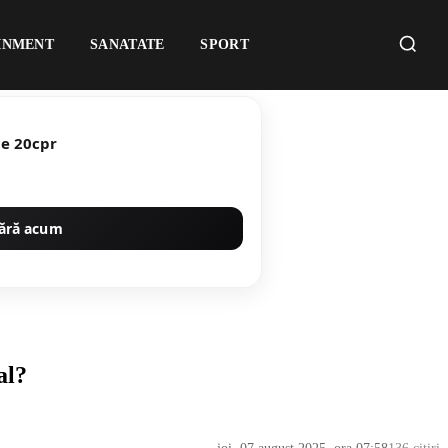
INMENT
SANATATE
SPORT
te 20cpr
ără acum
al?