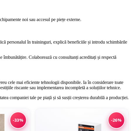
 echipamente noi sau accesul pe piețe externe.
ică personalul în traininguri, explică beneficiile și introdu schimbările
 îmbunătățire. Colaborează cu consultanți acreditați și respectă
eu cele mai eficiente tehnologii disponibile. Ia în considerare toate
nvestițiile riscante sau implementarea incompletă a soluțiilor tehnice.
tea companiei tale pe piață și să susții creșterea durabilă a producției.
-33%
-26%