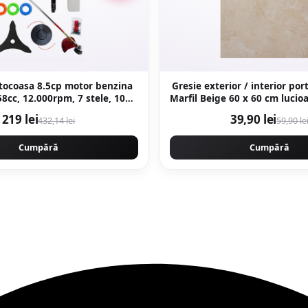
ocoasa 8.5cp motor benzina
Gresie exterior / interior po
58cc, 12.000rpm, 7 stele, 10
Marfil Beige 60 x 60 cm lucioasa rectificata
incluse, Easy Start, CAMPION
tip piatra natura
219 lei
39,90 lei
432,14 lei
59,90 le
EFESIONAL CMP1546
Cumpără
Cumpără