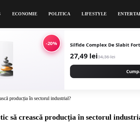
S
ECONOMIE
POLITICA
LIFESTYLE
ENTERTA
-20%
Silfide Complex De Slabit For
27,49 lei
34,36 lei
Cump
că producția în sectorul industrial?
c să crească producția în sectorul industri