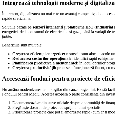
Integrează tehnologii moderne și digitaliza
În prezent, digitalizarea nu mai este un avantaj competitiv, ci o necesi
rapide și eficiente.
Soluțiile bazate pe
senzori inteligenți
și
platforme IIoT (Industrial 
energetici, de la consumul de electricitate și gaze, până la variații de
țintite.
Beneficiile sunt multiple:
Creșterea eficienței energetice:
resursele sunt alocate acolo un
Reducerea costurilor operaționale:
identifici rapid echipamen
Planificarea predictivă a mentenanței:
în locul opririlor progr
Creșterea productivității:
procesele funcționează fluent, cu mai
Accesează fonduri pentru proiecte de efici
Nu amâna modernizarea tehnologilor din cauza bugetului. Există facili
Fondului pentru Mediu. Acestea acoperă o parte consistentă din investiți
Documentează-te din surse oficiale despre oportunități de finanț
Pregătește dosarul de proiect cu sprijinul unui specialist.
Prioritizează proiecte care pot fi amortizate rapid (cum ar fi mo