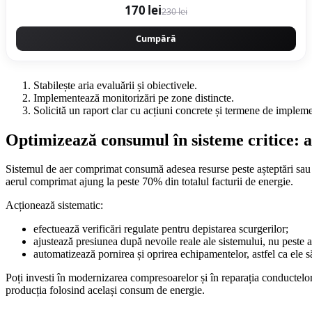
170 lei
230 lei
Cumpără
Stabilește aria evaluării și obiectivele.
Implementează monitorizări pe zone distincte.
Solicită un raport clar cu acțiuni concrete și termene de implem
Optimizează consumul în sisteme critice: 
Sistemul de aer comprimat consumă adesea resurse peste așteptări sau 
aerul comprimat ajung la peste 70% din totalul facturii de energie.
Acționează sistematic:
efectuează verificări regulate pentru depistarea scurgerilor;
ajustează presiunea după nevoile reale ale sistemului, nu peste a
automatizează pornirea și oprirea echipamentelor, astfel ca ele 
Poți investi în modernizarea compresoarelor și în reparația conductelor.
producția folosind același consum de energie.