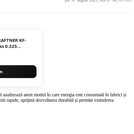
joi, 07 august 2025, ora 07:58
136 citiri
RAFTNER KF-
as 0.325
um
li analizează atent modul în care energia este consumată în fabrici și
mii rapide, sprijină dezvoltarea durabilă și permite extinderea