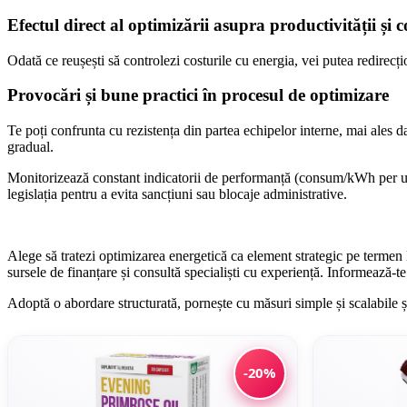
Efectul direct al optimizării asupra productivității și c
Odată ce reușești să controlezi costurile cu energia, vei putea redirec
Provocări și bune practici în procesul de optimizare
Te poți confrunta cu rezistența din partea echipelor interne, mai ales d
gradual.
Monitorizează constant indicatorii de performanță (consum/kWh per unit
legislația pentru a evita sancțiuni sau blocaje administrative.
Alege să tratezi optimizarea energetică ca element strategic pe termen 
sursele de finanțare și consultă specialiști cu experiență. Informează-te 
Adoptă o abordare structurată, pornește cu măsuri simple și scalabile și
-20%