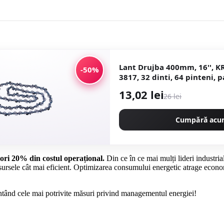
Lant Drujba 400mm, 16'', K
-50%
3817, 32 dinti, 64 pinteni, p
motofierastrau
13,02 lei
26 lei
Cumpără ac
eori 20% din costul operațional.
Din ce în ce mai mulți lideri industria
 resursele cât mai eficient. Optimizarea consumului energetic atrage econo
ntând cele mai potrivite măsuri privind managementul energiei!