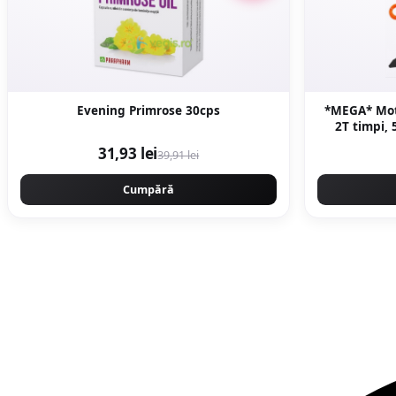
Evening Primrose 30cps
*MEGA* Mot
2T timpi, 
accesorii 
31,93 lei
39,91 lei
PR
Cumpără