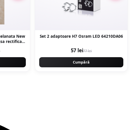
rtelanata New
Set 2 adaptoare H7 Osram LED 64210DA06
la
57 lei
i
77 lei
Cumpără