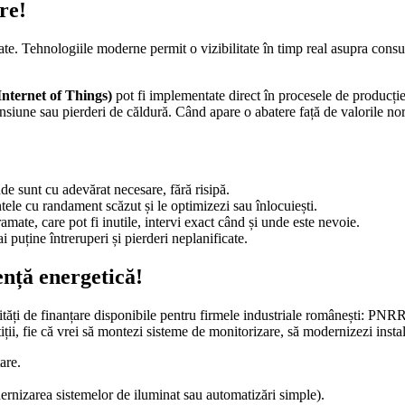
re!
tate. Tehnologiile moderne permit o vizibilitate în timp real asupra consu
Internet of Things)
pot fi implementate direct în procesele de producți
 tensiune sau pierderi de căldură. Când apare o abatere față de valorile n
de sunt cu adevărat necesare, fără risipă.
tele cu randament scăzut și le optimizezi sau înlocuiești.
amate, care pot fi inutile, intervi exact când și unde este nevoie.
 puține întreruperi și pierderi neplanificate.
ență energetică!
tăți de finanțare disponibile pentru firmele industriale românești: PNR
i, fie că vrei să montezi sisteme de monitorizare, să modernizezi instala
are.
dernizarea sistemelor de iluminat sau automatizări simple).