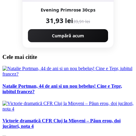
Evening Primrose 30cps
31,93 lei
39,91 lei
Cumpără acum
Cele mai citite
Natalie Portman, 44 de ani si un nou bebeluș! Cine e Tepr,
iubitul francez?
Victorie dramatică CFR Cluj la Mioveni – Păun erou, doi
jucători, nota 4