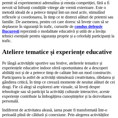
permit să experimentezi adrenalina și emoția competiției, fără a fi
nevoit să înfrunți condițiile vitrege ale vremii exterioare. Este o
metodă ideală de a petrece timpul într-un mod activ, stimulând
reflexele și coordonarea, în timp ce te distrezi alături de prieteni sau
familie. De asemenea, pentru cei care doresc să învețe cum să se
deplaseze în siguranță în trafic, cursurile de
condus defensiv
Bucuresti
reprezintă o modalitate educativă și utilă de a învăța
tehnici esențiale pentru siguranța proprie și a celorlalți participanți la
trafic.
Ateliere tematice și experiențe educative
Pe lângă activitățile sportive sau festive, atelierele tematice și
experiențele educative indoor oferă oportunitatea de a descoperi
abilități noi și de a petrece timp de calitate într-un mod constructiv.
Participarea la astfel de activități stimulează creativitatea, răbdarea și
gândirea critică, în timp ce creează momente de neuitat alături de cei
dragi. Fie că alegi să explorezi arte vizuale, să înveți despre
tehnologie sau să participi la activități culturale interactive, aceste
experiențe contribuie la îmbogățirea cunoștințelor și la dezvoltarea
personală.
Indiferent de activitatea aleasă, iarna poate fi transformată într-o
perioadă plină de căldură și conexiune. Prin alegerea activităților