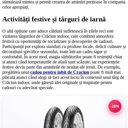
stimulează mintea și permit crearea de amintiri prețioase în compania
celor apropiați.
Activități festive și târguri de iarnă
O altă opțiune care aduce căldură sufletească în zilele reci este
vizitarea târgurilor de Crăciun indoor, care combină atmosfera
festivă cu oportunități de socializare și descoperire de cadouri.
Participanții pot explora standuri cu produse locale, delicii culinare și
decorațiuni specifice sezonului, toate într-un cadru sigur și
confortabil. În acest mod, magia sărbătorilor poate fi resimțită chiar
și atunci când temperaturile de afară sunt scăzute, iar experiențele
festive devin parte din amintirile de neuitat ale iernii. De exemplu,
pregătirea unui
cadou pentru iubit de Craciun
poate fi mult mai
plăcută atunci când alegi să faci acest lucru în contextul unui târg de
Crăciun indoor, unde găsești idei originale și inspirație pentru
cadouri cu adevărat speciale.
-26%