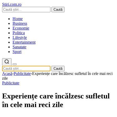
Stiri.com.ro
Caută
Home
Business
Economie
Politica
Lifestyle
Entertainment
Sanatate
Sport
Caută
Acasă
›
Publicitate
›
Experiențe care încălzesc sufletul în cele mai reci
zile
Publicitate
Experiențe care încălzesc sufletul
în cele mai reci zile