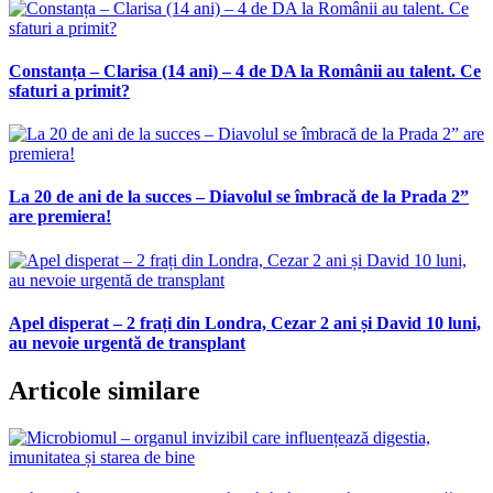
Constanța – Clarisa (14 ani) – 4 de DA la Românii au talent. Ce
sfaturi a primit?
La 20 de ani de la succes – Diavolul se îmbracă de la Prada 2”
are premiera!
Apel disperat – 2 frați din Londra, Cezar 2 ani și David 10 luni,
au nevoie urgentă de transplant
Articole similare