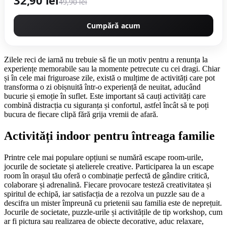
49,90 lei
Cumpără acum
Zilele reci de iarnă nu trebuie să fie un motiv pentru a renunța la
experiențe memorabile sau la momente petrecute cu cei dragi. Chiar
și în cele mai friguroase zile, există o mulțime de activități care pot
transforma o zi obișnuită într-o experiență de neuitat, aducând
bucurie și emoție în suflet. Este important să cauți activități care
combină distracția cu siguranța și confortul, astfel încât să te poți
bucura de fiecare clipă fără grija vremii de afară.
Activități indoor pentru întreaga familie
Printre cele mai populare opțiuni se numără escape room-urile,
jocurile de societate și atelierele creative. Participarea la un escape
room în orașul tău oferă o combinație perfectă de gândire critică,
colaborare și adrenalină. Fiecare provocare testeză creativitatea și
spiritul de echipă, iar satisfacția de a rezolva un puzzle sau de a
descifra un mister împreună cu prietenii sau familia este de neprețuit.
Jocurile de societate, puzzle-urile și activitățile de tip workshop, cum
ar fi pictura sau realizarea de obiecte decorative, aduc relaxare,