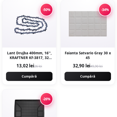
-50%
-34%
Lant Drujba 400mm, 16'',
Faianta Satvario Gray 30 x
KRAFTNER KF-3817, 32
45
dinti, 64 pinteni, pas
13,02 lei
32,90 lei
26 lei
49,90 lei
0.325 motofierastrau
Cumpără
Cumpără
-26%