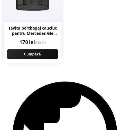
Tavita portbagaj cauciuc
pentru Mercedes Gle
(V167) Suv 10.18-
170 lei
230 lei
Cumpără