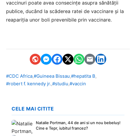
vaccinuri poate avea consecințe asupra sănătății
publice, ducând la scăderea ratei de vaccinare și la
reapariția unor boli prevenibile prin vaccinare.
,
,
,
#CDC Africa
#Guineea Bissau
#hepatita B
,
,
#robert f. kennedy jr.
#studiu
#vaccin
CELE MAI CITITE
Natalie Portman, 44 de ani si un nou bebeluș!
Cine e Tepr, iubitul francez?