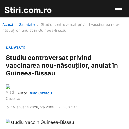
Stiri.com.ro
Acasă
›
Sanatate
›
Studiu controversat privind vaccinarea nou-
născuților, anulat în Guineea-Bissau
SANATATE
Studiu controversat privind
vaccinarea nou-născuților, anulat în
Guineea-Bissau
Autor:
Vlad Cazacu
joi, 15 ianuarie 2026, ora 20:30
233 citiri