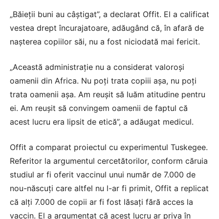
„Băieții buni au câștigat”, a declarat Offit. El a calificat
vestea drept încurajatoare, adăugând că, în afară de
nașterea copiilor săi, nu a fost niciodată mai fericit.
„Această administrație nu a considerat valoroși
oamenii din Africa. Nu poți trata copiii așa, nu poți
trata oamenii așa. Am reușit să luăm atitudine pentru
ei. Am reușit să convingem oamenii de faptul că
acest lucru era lipsit de etică”, a adăugat medicul.
Offit a comparat proiectul cu experimentul Tuskegee.
Referitor la argumentul cercetătorilor, conform căruia
studiul ar fi oferit vaccinul unui număr de 7.000 de
nou-născuți care altfel nu l-ar fi primit, Offit a replicat
că alți 7.000 de copii ar fi fost lăsați fără acces la
vaccin. El a argumentat că acest lucru ar priva în