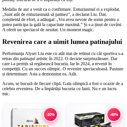
Medalia de aur a venit ca o confirmare. Entuziasmul ei a explodat.
„Sunt atât de entuziasmată să patinez”, a declarat Liu. Dar,
conștientă de efort, a adăugat: „Voi avea nevoie de somn pentru a
putea participa la gală la capacitate maximă.” Și s-a ținut de cuvânt.
A oferit un spectacol de neuitat. Un moment magic.
Revenirea care a uimit lumea patinajului
Performanța Alysei Liu este cu atât mai de retinut cu cât sportiva s-a
retras din patinajul artistic în 2022. O decizie surprinzătoare. Dar
care i-a permis să regăsească bucuria. Iar în 2024, a revenit în
competiții. Cu un succes olimpic. O revenire spectaculoasă. Pasiune
și determinare. Asta a demonstrat ea. Atât.
Acum, se bucură de fiecare clipă. Gala olimpică a fost o ocazie de a
celebra revenirea. De a împărtăși bucuria cu fanii. Nu e un lucru
mic.
-20%
-49%