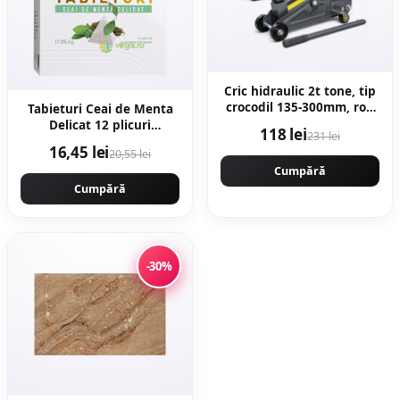
Cric hidraulic 2t tone, tip
crocodil 135-300mm, roti
Tabieturi Ceai de Menta
transport viratoare
Delicat 12 plicuri
118 lei
231 lei
KRAFTNER KF-4927
piramida
16,45 lei
20,55 lei
Cumpără
Cumpără
-30%