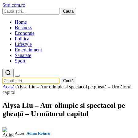
Stiri.com.ro
Caută
Home
Business
Economie
Politica
Lifestyle
Entertainment
Sanatate
Sport
Caută
Acasă
›
Alysa Liu – Aur olimpic si spectacol pe gheață – Următorul
capitol
Alysa Liu – Aur olimpic si spectacol pe
gheață – Următorul capitol
Autor:
Adina Rotaru