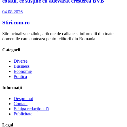
cotații, ce susține cu adevărat creșterea BVB
04.08.2026
Stiri.com.ro
Stiri actualizate zilnic, articole de calitate si informatii din toate
domeniile care conteaza pentru cititorii din Romania.
Categorii
Diverse
Business
Economie
Politica
Informații
Despre noi
Contact
Echipa redacțională
Publicitate
Legal