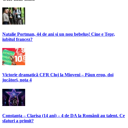
Natalie Portman, 44 de ani si un nou bebeluș! Cine e Tepr,
iubitul francez?
Victorie dramatică CFR Cluj la Mioveni – Păun erou, doi
jucători, nota 4
Constanța – Clarisa (14 ani) – 4 de DA la Românii au talent. Ce
sfaturi a primit?