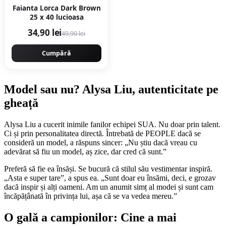
Faianta Lorca Dark Brown
25 x 40 lucioasa
34,90 lei
49,90 lei
Cumpără
Model sau nu? Alysa Liu, autenticitate pe
gheață
Alysa Liu a cucerit inimile fanilor echipei SUA. Nu doar prin talent.
Ci și prin personalitatea directă. Întrebată de PEOPLE dacă se
consideră un model, a răspuns sincer: „Nu știu dacă vreau cu
adevărat să fiu un model, aș zice, dar cred că sunt.”
Preferă să fie ea însăși. Se bucură că stilul său vestimentar inspiră.
„Asta e super tare”, a spus ea. „Sunt doar eu însămi, deci, e grozav
dacă inspir și alți oameni. Am un anumit simț al modei și sunt cam
încăpățânată în privința lui, așa că se va vedea mereu.”
O gală a campionilor: Cine a mai