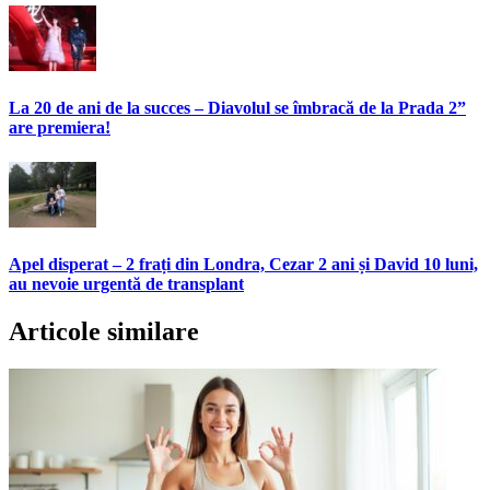
La 20 de ani de la succes – Diavolul se îmbracă de la Prada 2”
are premiera!
Apel disperat – 2 frați din Londra, Cezar 2 ani și David 10 luni,
au nevoie urgentă de transplant
Articole similare