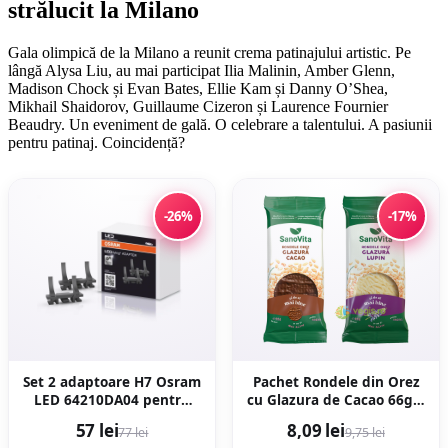
strălucit la Milano
Gala olimpică de la Milano a reunit crema patinajului artistic. Pe
lângă Alysa Liu, au mai participat Ilia Malinin, Amber Glenn,
Madison Chock și Evan Bates, Ellie Kam și Danny O’Shea,
Mikhail Shaidorov, Guillaume Cizeron și Laurence Fournier
Beaudry. Un eveniment de gală. O celebrare a talentului. A pasiunii
pentru patinaj. Coincidență?
-26%
-17%
Set 2 adaptoare H7 Osram
Pachet Rondele din Orez
LED 64210DA04 pentru
cu Glazura de Cacao 66g +
Fiat, Ford, Opel
Rondele din Orez cu
57 lei
8,09 lei
77 lei
9,75 lei
Glazura de Lupin 66g