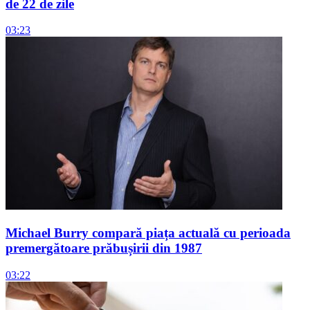
de 22 de zile
03:23
Michael Burry compară piața actuală cu perioada
premergătoare prăbușirii din 1987
03:22