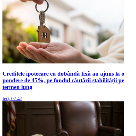
Creditele ipotecare cu dobândă fixă au ajuns la o
pondere de 45%, pe fondul căutării stabilității pe
termen lung
Ieri, 07:47