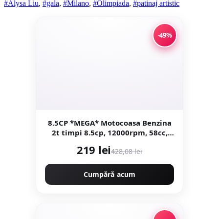
#Alysa Liu
,
#gala
,
#Milano
,
#Olimpiada
,
#patinaj artistic
-49%
8.5CP *MEGA* Motocoasa Benzina
2t timpi 8.5cp, 12000rpm, 58cc,
model 2026 cu 10 accesorii, easy-
219 lei
428,08 lei
start, Fresco Power by ItalianTech
CMP1545
Cumpără acum