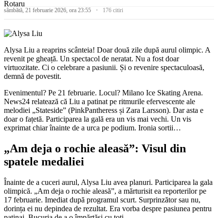
sâmbătă, 21 februarie 2026, ora 23:55
176 citiri
Alysa Liu a reaprins scânteia! Doar două zile după aurul olimpic. A
revenit pe gheață. Un spectacol de neratat. Nu a fost doar
virtuozitate. Ci o celebrare a pasiunii. Și o revenire spectaculoasă,
demnă de povestit.
Evenimentul? Pe 21 februarie. Locul? Milano Ice Skating Arena.
News24 relatează că Liu a patinat pe ritmurile efervescente ale
melodiei „Stateside” (PinkPantheress și Zara Larsson). Dar asta e
doar o fațetă. Participarea la gală era un vis mai vechi. Un vis
exprimat chiar înainte de a urca pe podium. Ironia sortii…
„Am deja o rochie aleasă”: Visul din
spatele medaliei
Înainte de a cuceri aurul, Alysa Liu avea planuri. Participarea la gala
olimpică. „Am deja o rochie aleasă”, a mărturisit ea reporterilor pe
17 februarie. Imediat după programul scurt. Surprinzător sau nu,
dorința ei nu depindea de rezultat. Era vorba despre pasiunea pentru
patinaj. Bucuria de a o împărtăși cu toți.