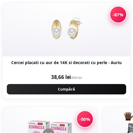
-87%
Cercei placati cu aur de 14K si decorati cu perle - Auriu
38,66 lei
300 lei
Cumpără
-50%