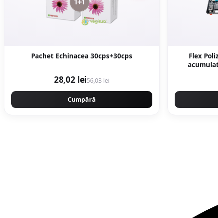
Pachet Echinacea 30cps+30cps
Flex Pol
acumulat
Prot
28,02 lei
56,03 lei
Cumpără