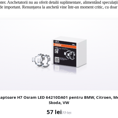
er. Anchetatorii nu au oferit detalii suplimentare, alimentând speculațiile
de important. Renunțarea la anchetă vine într-un moment critic, cu doar
daptoare H7 Osram LED 64210DA01 pentru BMW, Citroen, M
Skoda, VW
57 lei
77 lei