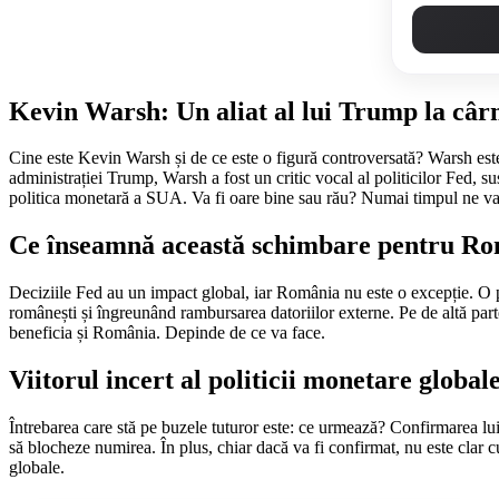
Kevin Warsh: Un aliat al lui Trump la câ
Cine este Kevin Warsh și de ce este o figură controversată? Warsh este
administrației Trump, Warsh a fost un critic vocal al politicilor Fed,
politica monetară a SUA. Va fi oare bine sau rău? Numai timpul ne v
Ce înseamnă această schimbare pentru R
Deciziile Fed au un impact global, iar România nu este o excepție. O po
românești și îngreunând rambursarea datoriilor externe. Pe de altă part
beneficia și România. Depinde de ce va face.
Viitorul incert al politicii monetare global
Întrebarea care stă pe buzele tuturor este: ce urmează? Confirmarea lu
să blocheze numirea. În plus, chiar dacă va fi confirmat, nu este clar
globale.