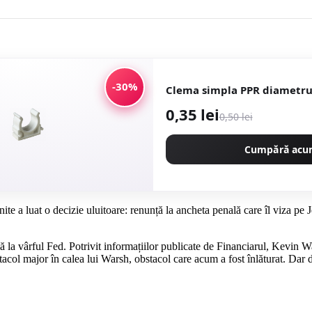
-30%
Clema simpla PPR 
0,35 lei
0,50 lei
Cumpără ac
te a luat o decizie uluitoare: renunță la ancheta penală care îl viza pe
 la vârful Fed. Potrivit informațiilor publicate de Financiarul, Kevin W
stacol major în calea lui Warsh, obstacol care acum a fost înlăturat. Dar