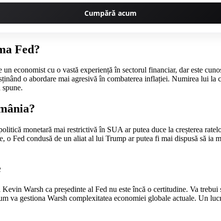
Cumpără acum
rma Fed?
 un economist cu o vastă experiență în sectorul financiar, dar este cuno
 susținând o abordare mai agresivă în combaterea inflației. Numirea lui l
a spune.
omânia?
litică monetară mai restrictivă în SUA ar putea duce la creșterea ratelo
e, o Fed condusă de un aliat al lui Trump ar putea fi mai dispusă să ia 
e
i Kevin Warsh ca președinte al Fed nu este încă o certitudine. Va trebui
 cum va gestiona Warsh complexitatea economiei globale actuale. Un lucru 