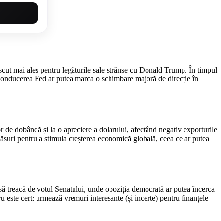
scut mai ales pentru legăturile sale strânse cu Donald Trump. În timpul
a conducerea Fed ar putea marca o schimbare majoră de direcție în
r de dobândă și la o apreciere a dolarului, afectând negativ exporturile
măsuri pentru a stimula creșterea economică globală, ceea ce ar putea
 să treacă de votul Senatului, unde opoziția democrată ar putea încerca
este cert: urmează vremuri interesante (și incerte) pentru finanțele