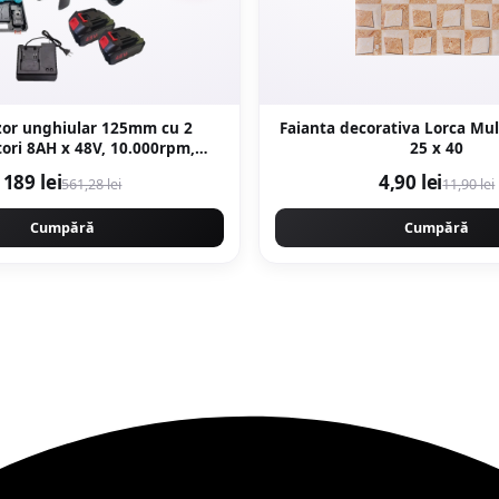
izor unghiular 125mm cu 2
Faianta decorativa Lorca Mul
ori 8AH x 48V, 10.000rpm,
25 x 40
ools Campion CMP1253
189 lei
4,90 lei
561,28 lei
11,90 lei
Cumpără
Cumpără