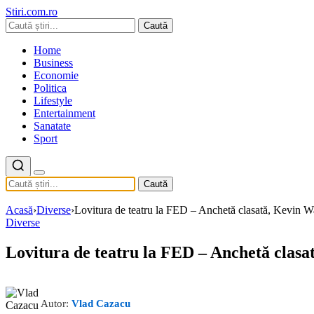
Stiri.com.ro
Caută
Home
Business
Economie
Politica
Lifestyle
Entertainment
Sanatate
Sport
Caută
Acasă
›
Diverse
›
Lovitura de teatru la FED – Anchetă clasată, Kevin War
Diverse
Lovitura de teatru la FED – Anchetă clasat
Autor:
Vlad Cazacu