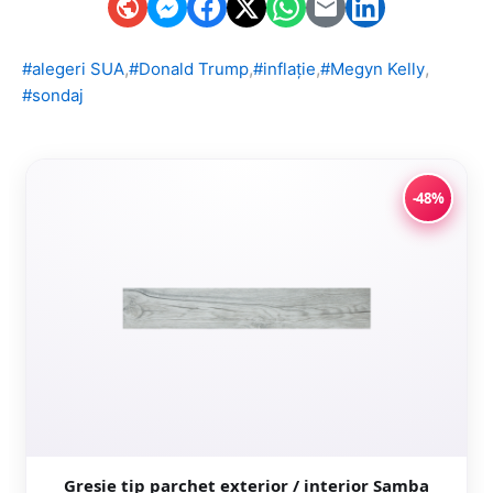
,
,
,
,
#alegeri SUA
#Donald Trump
#inflație
#Megyn Kelly
#sondaj
-48%
Gresie tip parchet exterior / interior Samba