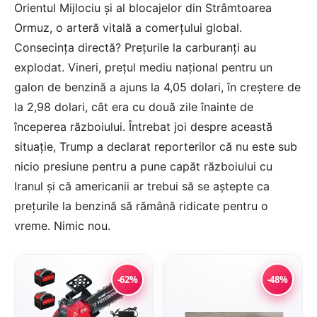
Orientul Mijlociu și al blocajelor din Strâmtoarea
Ormuz, o arteră vitală a comerțului global.
Consecința directă? Prețurile la carburanți au
explodat. Vineri, prețul mediu național pentru un
galon de benzină a ajuns la 4,05 dolari, în creștere de
la 2,98 dolari, cât era cu două zile înainte de
începerea războiului. Întrebat joi despre această
situație, Trump a declarat reporterilor că nu este sub
nicio presiune pentru a pune capăt războiului cu
Iranul și că americanii ar trebui să se aștepte ca
prețurile la benzină să rămână ridicate pentru o
vreme. Nimic nou.
-62%
-48%