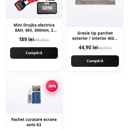
Mini Drujba electrica
8AH, 48V, 300mm, 2
Gresie tip parchet
acumulatori, brushless,
exterior / interior Alder
189 lei
496,20 lei
ungere automata,
Grey 20 x 120 cm mata
1800w, CAMPION
44,90 lei
86,90 lei
portelanata
CMP1756
Cumpără
Cumpără
-39%
Pachet curatare ecrane
auto K2