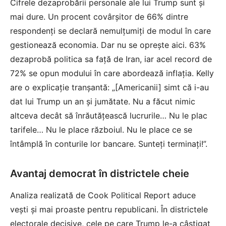
Cifrele dezaprobării personale ale lui Trump sunt și
mai dure. Un procent covârșitor de 66% dintre
respondenți se declară nemulțumiți de modul în care
gestionează economia. Dar nu se oprește aici. 63%
dezaprobă politica sa față de Iran, iar acel record de
72% se opun modului în care abordează inflația. Kelly
are o explicație tranșantă: „[Americanii] simt că i-au
dat lui Trump un an și jumătate. Nu a făcut nimic
altceva decât să înrăutățească lucrurile… Nu le plac
tarifele… Nu le place războiul. Nu le place ce se
întâmplă în conturile lor bancare. Sunteți terminați!”.
Avantaj democrat în districtele cheie
Analiza realizată de Cook Political Report aduce
vești și mai proaste pentru republicani. În districtele
electorale decisive, cele pe care Trump le-a câștigat