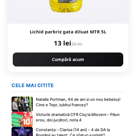
Lichid parbriz gata diluat MTR 5L
13 lei
20 lei
Cumpără acum
CELE MAI CITITE
Natalie Portman, 44 de ani si un nou bebeluș!
Cine e Tepr, iubitul francez?
Victorie dramatică CFR Cluj la Mioveni – Păun
erou, doi jucători, nota 4
Constanța – Clarisa (14 ani) – 4 de DA la
Românii au talent. Ce sfaturi a primit?