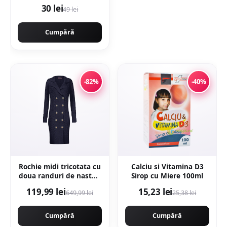
30 lei
49 lei
Cumpără
-82%
-40%
Rochie midi tricotata cu
Calciu si Vitamina D3
doua randuri de nasturi
Sirop cu Miere 100ml
- Bleumarin
119,99 lei
15,23 lei
649,99 lei
25,38 lei
Cumpără
Cumpără