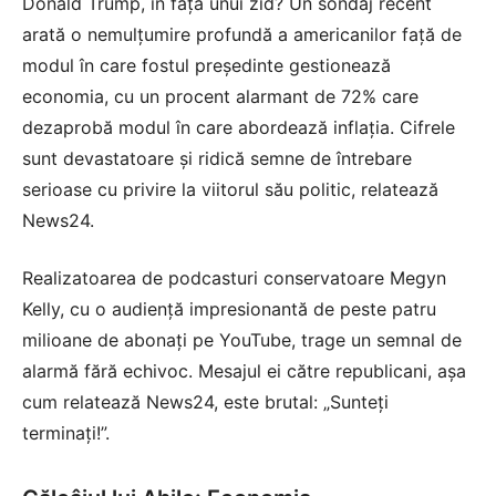
Donald Trump, în fața unui zid? Un sondaj recent
arată o nemulțumire profundă a americanilor față de
modul în care fostul președinte gestionează
economia, cu un procent alarmant de 72% care
dezaprobă modul în care abordează inflația. Cifrele
sunt devastatoare și ridică semne de întrebare
serioase cu privire la viitorul său politic, relatează
News24
.
Realizatoarea de podcasturi conservatoare Megyn
Kelly, cu o audiență impresionantă de peste patru
milioane de abonați pe YouTube, trage un semnal de
alarmă fără echivoc. Mesajul ei către republicani, așa
cum relatează News24, este brutal: „Sunteți
terminați!”.