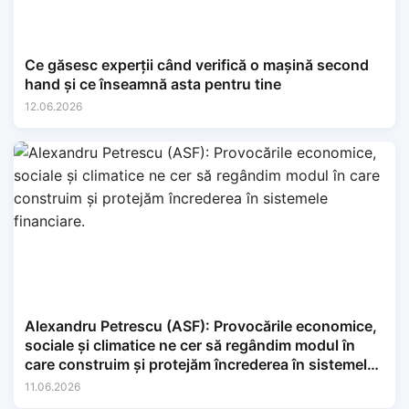
Ce găsesc experții când verifică o mașină second
hand și ce înseamnă asta pentru tine
12.06.2026
Alexandru Petrescu (ASF): Provocările economice,
sociale și climatice ne cer să regândim modul în
care construim și protejăm încrederea în sistemele
financiare.
11.06.2026