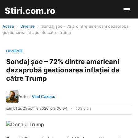
Stiri.com.ro
Acasă
›
Diverse
›
Sondaj șoc – 72% dintre americani dezaprobă
gestionarea inflației de către Trump
DIVERSE
Sondaj șoc – 72% dintre americani
dezaprobă gestionarea inflației de
către Trump
Autor:
Vlad Cazacu
sâmbătă, 25 aprilie 2026, ora 00:04
103 citiri