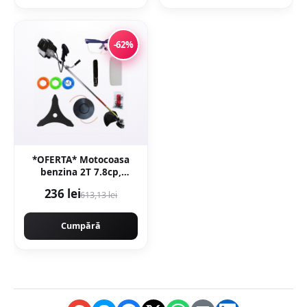
-62%
*OFERTA* Motocoasa
benzina 2T 7.8cp,
52cmc, 12000rpm,
236 lei
613,13 lei
accesorii incluse,
Campion CMP1553
Cumpără