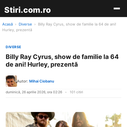
Stiri.com.ro
Acasă
›
Diverse
›
Billy Ray Cyrus, show de familie la 64 de ani!
Hurley, prezentă
DIVERSE
Billy Ray Cyrus, show de familie la 64
de ani! Hurley, prezentă
Autor:
Mihai Ciobanu
duminică, 26 aprilie 2026, ora 02:26
101 citiri