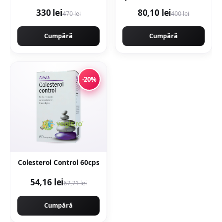
24.0120-0206.1
de lacrima -
330 lei
80,10 lei
470 lei
400 lei
Alb/Argintiu
Cumpără
Cumpără
-20%
Colesterol Control 60cps
54,16 lei
67,71 lei
Cumpără