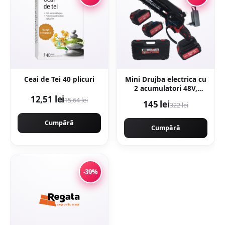
Ceai de Tei 40 plicuri
Mini Drujba electrica cu
2 acumulatori 48V,
180cm, ungere lant,
12,51 lei
15,64 lei
145 lei
322 lei
valiza transport,
Campion CMP1798
Cumpără
Cumpără
-39%