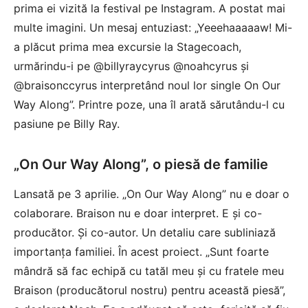
prima ei vizită la festival pe Instagram. A postat mai
multe imagini. Un mesaj entuziast: „Yeeehaaaaaw! Mi-
a plăcut prima mea excursie la Stagecoach,
urmărindu-i pe @billyraycyrus @noahcyrus și
@braisonccyrus interpretând noul lor single On Our
Way Along”. Printre poze, una îl arată sărutându-l cu
pasiune pe Billy Ray.
„On Our Way Along”, o piesă de familie
Lansată pe 3 aprilie. „On Our Way Along” nu e doar o
colaborare. Braison nu e doar interpret. E și co-
producător. Și co-autor. Un detaliu care subliniază
importanța familiei. În acest proiect. „Sunt foarte
mândră să fac echipă cu tatăl meu și cu fratele meu
Braison (producătorul nostru) pentru această piesă”,