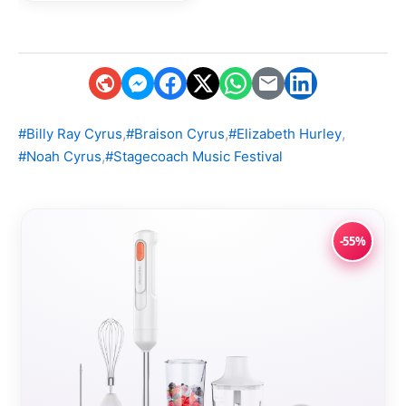
,
,
,
#Billy Ray Cyrus
#Braison Cyrus
#Elizabeth Hurley
,
#Noah Cyrus
#Stagecoach Music Festival
-55%