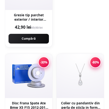
Gresie tip parchet
exterior / interior
Wooden Brown 20 5 x
42,90 lei
69,90 lei
60 cm mata portelanata
antiderapanta
Cumpără
-30%
-80%
Disc Frana Spate Ate
Colier cu pandantiv din
Bmw X5 F15 2012-2018
perla de sticla in forma