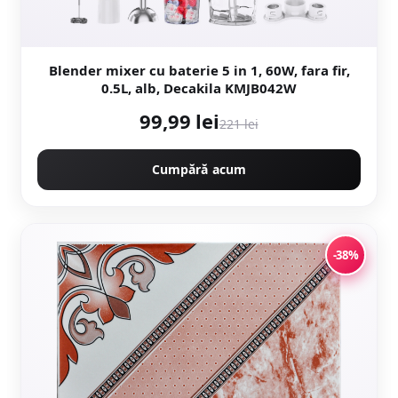
Blender mixer cu baterie 5 in 1, 60W, fara fir,
0.5L, alb, Decakila KMJB042W
99,99 lei
221 lei
Cumpără acum
-38%