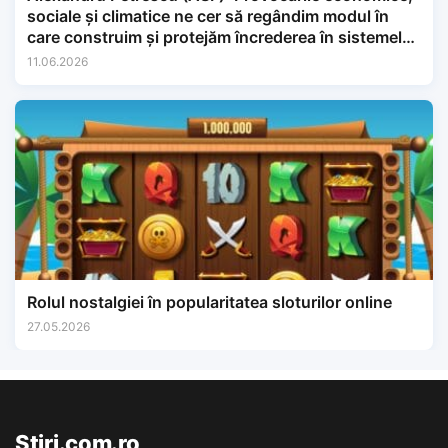
sociale și climatice ne cer să regândim modul în
care construim și protejăm încrederea în sistemele
financiare.
11.06.2026
Rolul nostalgiei în popularitatea sloturilor online
27.05.2026
Stiri.com.ro