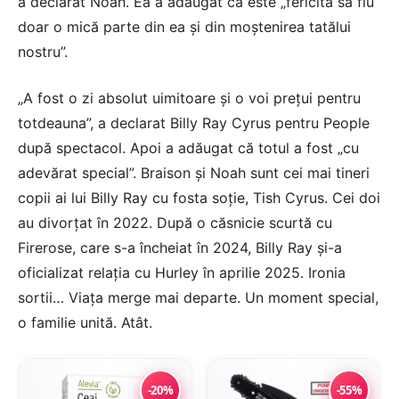
a declarat Noah. Ea a adăugat că este „fericită să fiu
doar o mică parte din ea și din moștenirea tatălui
nostru”.
„A fost o zi absolut uimitoare și o voi prețui pentru
totdeauna”, a declarat Billy Ray Cyrus pentru People
după spectacol. Apoi a adăugat că totul a fost „cu
adevărat special”. Braison și Noah sunt cei mai tineri
copii ai lui Billy Ray cu fosta soție, Tish Cyrus. Cei doi
au divorțat în 2022. După o căsnicie scurtă cu
Firerose, care s-a încheiat în 2024, Billy Ray și-a
oficializat relația cu Hurley în aprilie 2025. Ironia
sortii… Viața merge mai departe. Un moment special,
o familie unită. Atât.
-20%
-55%