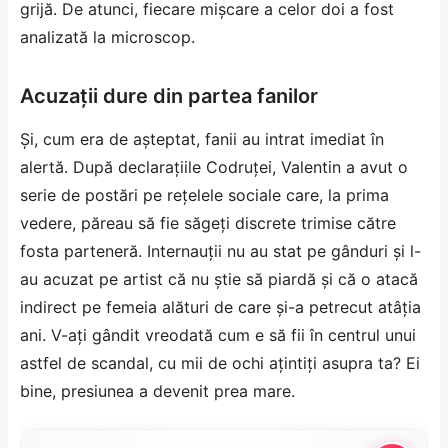
grijă. De atunci, fiecare mișcare a celor doi a fost
analizată la microscop.
Acuzații dure din partea fanilor
Și, cum era de așteptat, fanii au intrat imediat în
alertă. După declarațiile Codruței, Valentin a avut o
serie de postări pe rețelele sociale care, la prima
vedere, păreau să fie săgeți discrete trimise către
fosta parteneră. Internauții nu au stat pe gânduri și l-
au acuzat pe artist că nu știe să piardă și că o atacă
indirect pe femeia alături de care și-a petrecut atâția
ani. V-ați gândit vreodată cum e să fii în centrul unui
astfel de scandal, cu mii de ochi ațintiți asupra ta? Ei
bine, presiunea a devenit prea mare.