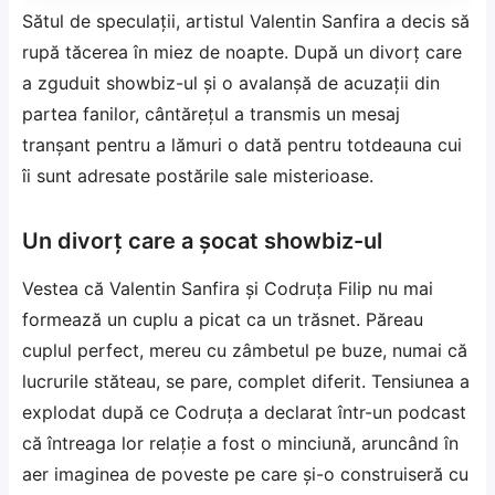
Sătul de speculații, artistul Valentin Sanfira a decis să
rupă tăcerea în miez de noapte. După un divorț care
a zguduit showbiz-ul și o avalanșă de acuzații din
partea fanilor, cântărețul a transmis un mesaj
tranșant pentru a lămuri o dată pentru totdeauna cui
îi sunt adresate postările sale misterioase.
Un divorț care a șocat showbiz-ul
Vestea că Valentin Sanfira și Codruța Filip nu mai
formează un cuplu a picat ca un trăsnet. Păreau
cuplul perfect, mereu cu zâmbetul pe buze, numai că
lucrurile stăteau, se pare, complet diferit. Tensiunea a
explodat după ce Codruța a declarat într-un podcast
că întreaga lor relație a fost o minciună, aruncând în
aer imaginea de poveste pe care și-o construiseră cu