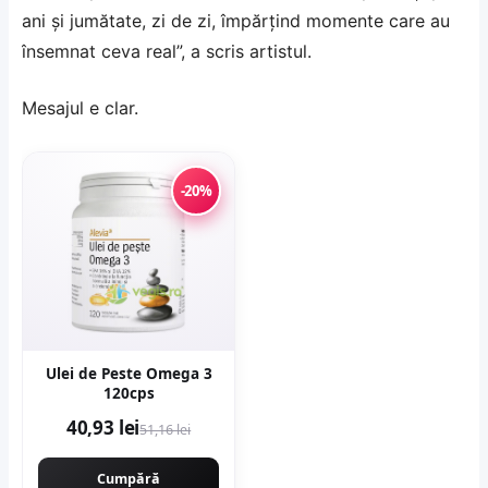
ani și jumătate, zi de zi, împărțind momente care au
însemnat ceva real”, a scris artistul.
Mesajul e clar.
-20%
Ulei de Peste Omega 3
120cps
40,93 lei
51,16 lei
Cumpără