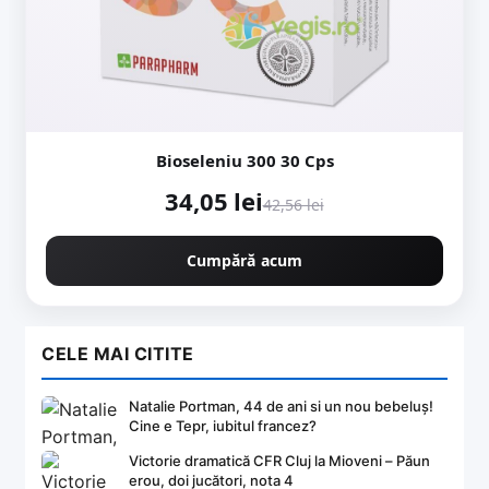
Bioseleniu 300 30 Cps
34,05 lei
42,56 lei
Cumpără acum
CELE MAI CITITE
Natalie Portman, 44 de ani si un nou bebeluș!
Cine e Tepr, iubitul francez?
Victorie dramatică CFR Cluj la Mioveni – Păun
erou, doi jucători, nota 4