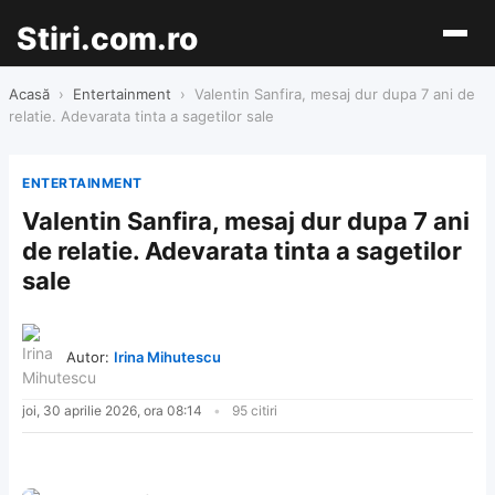
Stiri.com.ro
Acasă
›
Entertainment
›
Valentin Sanfira, mesaj dur dupa 7 ani de
relatie. Adevarata tinta a sagetilor sale
ENTERTAINMENT
Valentin Sanfira, mesaj dur dupa 7 ani
de relatie. Adevarata tinta a sagetilor
sale
Autor:
Irina Mihutescu
joi, 30 aprilie 2026, ora 08:14
95 citiri