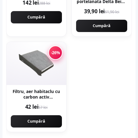
portelanata Delta Beige
142 lei
288 lei
30 x 60 cm mata
39,90 lei
61,90 lei
rectificata tip piatra
Cumpără
Cumpără
-26%
Filtru, aer habitaclu cu
carbon activ
B4W018CPR
42 lei
57 lei
Cumpără