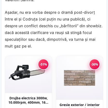
Așadar, nu era vorba despre o dramă post-divorț
între el și Codruța (cel puțin nu una publică), ci
despre un conflict deschis cu „bârfitorii” din showbiz.
dacă această clarificare va reuși să stingă focul
speculațiilor sau dacă, dimpotrivă, va turna și mai
mult gaz pe el.
-51%
-36%
Drujba electrica 3000w,
10.000rpm, 400mm, 16'',
Gresie exterior / interior
KRAFTNER KF-0419