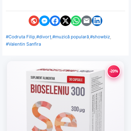
,
,
,
,
#Codruta Filip
#divorț
#muzică populară
#showbiz
#Valentin Sanfira
-20%