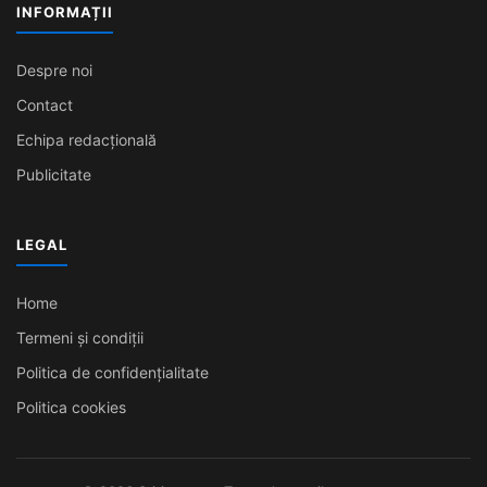
INFORMAȚII
Despre noi
Contact
Echipa redacțională
Publicitate
LEGAL
Home
Termeni și condiții
Politica de confidențialitate
Politica cookies