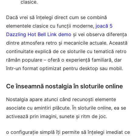
clasice.
Dacă vrei să înțelegi direct cum se combină
elementele clasice cu funcții moderne,
joacă 5
Dazzling Hot Bell Link demo
și vei observa diferența
dintre atmosfera retro și mecanicile actuale. Această
continuitate explică de ce sloturile cu tematică retro
rămân populare – oferă o experiență familiară, dar
într-un format optimizat pentru desktop sau mobil.
Ce înseamnă nostalgia în sloturile online
Nostalgia apare atunci când recunoști elemente
asociate cu amintiri plăcute. În sloturile online, ea se
activează prin imagini, sunete și ritm de joc.
o configurație simplă îți permite să înțelegi imediat ce