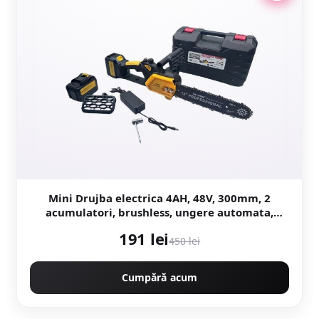
Mini Drujba electrica 4AH, 48V, 300mm, 2
acumulatori, brushless, ungere automata,
1800w, model YELLOW CAMPION Germany
191 lei
CMP1756Y
450 lei
Cumpără acum