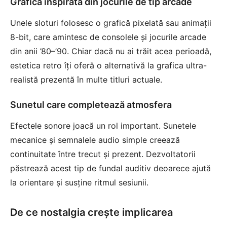
Grafică inspirată din jocurile de tip arcade
Unele sloturi folosesc o grafică pixelată sau animații
8-bit, care amintesc de consolele și jocurile arcade
din anii ’80–’90. Chiar dacă nu ai trăit acea perioadă,
estetica retro îți oferă o alternativă la grafica ultra-
realistă prezentă în multe titluri actuale.
Sunetul care completează atmosfera
Efectele sonore joacă un rol important. Sunetele
mecanice și semnalele audio simple creează
continuitate între trecut și prezent. Dezvoltatorii
păstrează acest tip de fundal auditiv deoarece ajută
la orientare și susține ritmul sesiunii.
De ce nostalgia crește implicarea