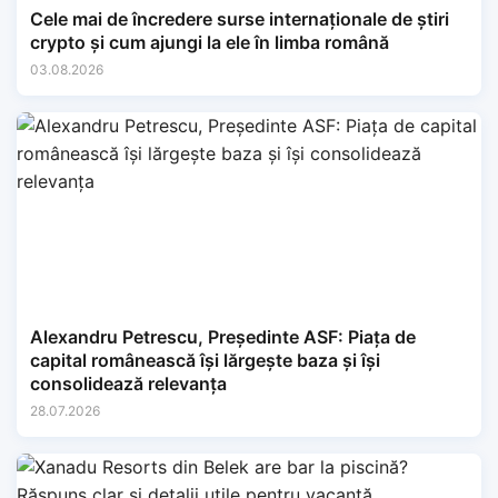
Cele mai de încredere surse internaționale de știri
crypto și cum ajungi la ele în limba română
03.08.2026
Alexandru Petrescu, Președinte ASF: Piața de
capital românească își lărgește baza și își
consolidează relevanța
28.07.2026