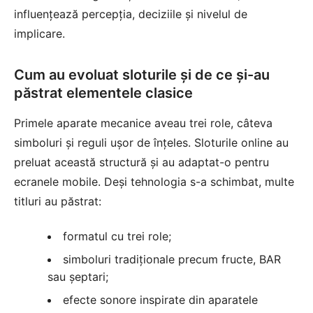
influențează percepția, deciziile și nivelul de
implicare.
Cum au evoluat sloturile și de ce și-au
păstrat elementele clasice
Primele aparate mecanice aveau trei role, câteva
simboluri și reguli ușor de înțeles. Sloturile online au
preluat această structură și au adaptat-o pentru
ecranele mobile. Deși tehnologia s-a schimbat, multe
titluri au păstrat:
formatul cu trei role;
simboluri tradiționale precum fructe, BAR
sau șeptari;
efecte sonore inspirate din aparatele