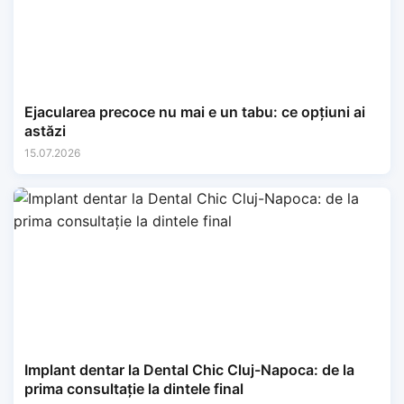
Ejacularea precoce nu mai e un tabu: ce opțiuni ai
astăzi
15.07.2026
Implant dentar la Dental Chic Cluj-Napoca: de la
prima consultație la dintele final