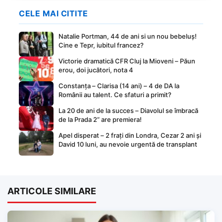
CELE MAI CITITE
Natalie Portman, 44 de ani si un nou bebeluș!
Cine e Tepr, iubitul francez?
Victorie dramatică CFR Cluj la Mioveni – Păun
erou, doi jucători, nota 4
Constanța – Clarisa (14 ani) – 4 de DA la
Românii au talent. Ce sfaturi a primit?
La 20 de ani de la succes – Diavolul se îmbracă
de la Prada 2” are premiera!
Apel disperat – 2 frați din Londra, Cezar 2 ani și
David 10 luni, au nevoie urgentă de transplant
ARTICOLE SIMILARE