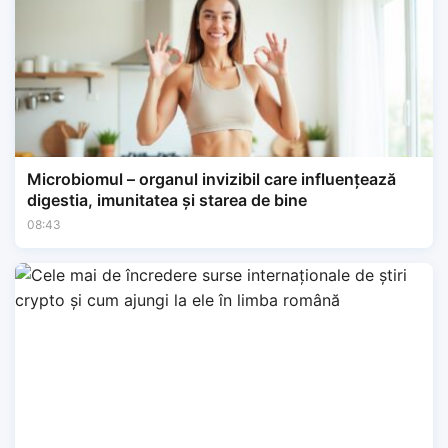
Microbiomul – organul invizibil care influențează
digestia, imunitatea și starea de bine
08:43