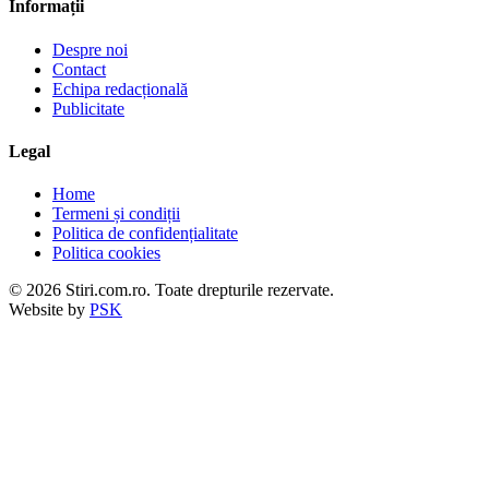
Informații
Despre noi
Contact
Echipa redacțională
Publicitate
Legal
Home
Termeni și condiții
Politica de confidențialitate
Politica cookies
© 2026 Stiri.com.ro. Toate drepturile rezervate.
Website by
PSK