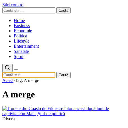
Stiri.com.ro
Caută
Home
Business
Economie
Politica
Lifestyle
Entertainment
Sanatate
Sport
Caută
Acasă
›
Tag: A merge
A merge
Diverse