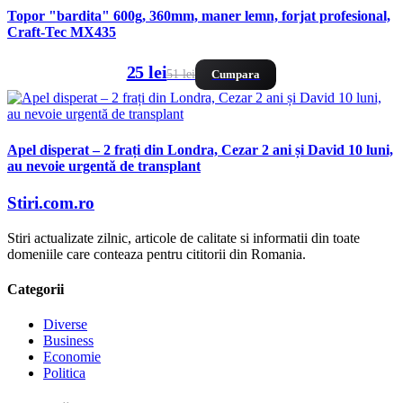
Topor "bardita" 600g, 360mm, maner lemn, forjat profesional,
Craft-Tec MX435
25 lei
51 lei
Cumpara
Apel disperat – 2 frați din Londra, Cezar 2 ani și David 10 luni,
au nevoie urgentă de transplant
Stiri.com.ro
Stiri actualizate zilnic, articole de calitate si informatii din toate
domeniile care conteaza pentru cititorii din Romania.
Categorii
Diverse
Business
Economie
Politica