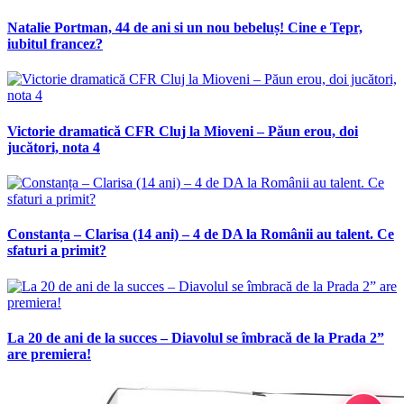
Natalie Portman, 44 de ani si un nou bebeluș! Cine e Tepr,
iubitul francez?
Victorie dramatică CFR Cluj la Mioveni – Păun erou, doi
jucători, nota 4
Constanța – Clarisa (14 ani) – 4 de DA la Românii au talent. Ce
sfaturi a primit?
La 20 de ani de la succes – Diavolul se îmbracă de la Prada 2”
are premiera!