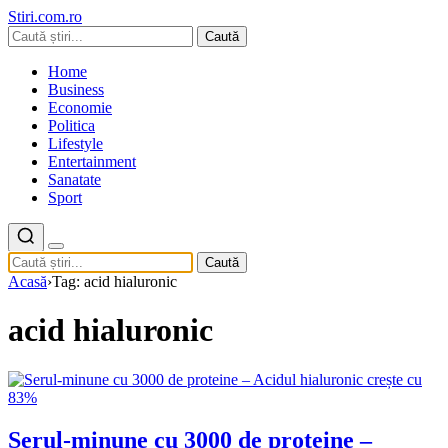
Stiri.com.ro
Caută
Home
Business
Economie
Politica
Lifestyle
Entertainment
Sanatate
Sport
Caută
Acasă
›
Tag: acid hialuronic
acid hialuronic
Serul-minune cu 3000 de proteine –