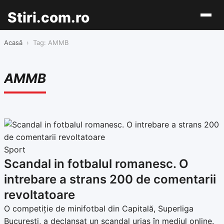
Stiri.com.ro
Acasă
›
Tag: AMMB
AMMB
Sport
Scandal in fotbalul romanesc. O
intrebare a strans 200 de comentarii
revoltatoare
O competiție de minifotbal din Capitală, Superliga
București, a declanșat un scandal uriaș în mediul online.