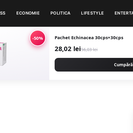
ESS
ECONOMIE
POLITICA
LIFESTYLE
ENTERT
Pachet Echinacea 30cps+30cps
-50%
28,02 lei
56,03 lei
Cumpără