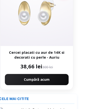
Cercei placati cu aur de 14K si
decorati cu perle - Auriu
38,66 lei
300 lei
Cumpără acum
CELE MAI CITITE