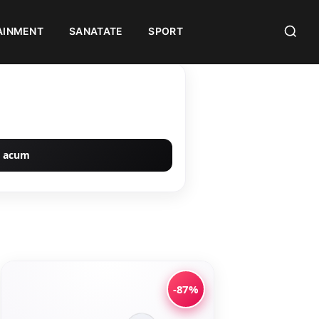
AINMENT
SANATATE
SPORT
 acum
-87%