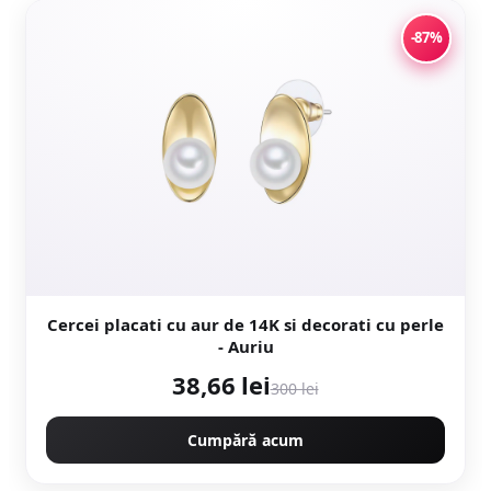
-87%
Cercei placati cu aur de 14K si decorati cu perle
- Auriu
38,66 lei
300 lei
Cumpără acum