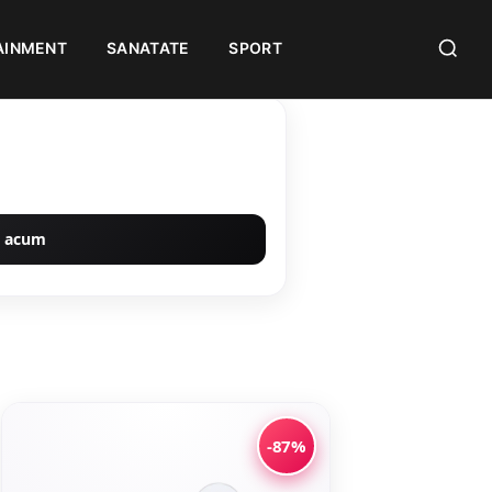
AINMENT
SANATATE
SPORT
 acum
-87%