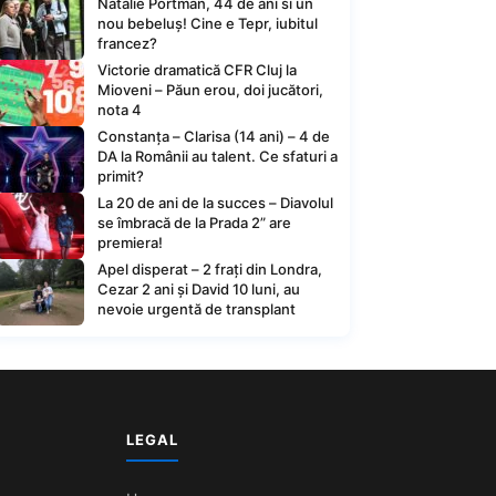
Natalie Portman, 44 de ani si un
nou bebeluș! Cine e Tepr, iubitul
francez?
Victorie dramatică CFR Cluj la
Mioveni – Păun erou, doi jucători,
nota 4
Constanța – Clarisa (14 ani) – 4 de
DA la Românii au talent. Ce sfaturi a
primit?
La 20 de ani de la succes – Diavolul
se îmbracă de la Prada 2” are
premiera!
Apel disperat – 2 frați din Londra,
Cezar 2 ani și David 10 luni, au
nevoie urgentă de transplant
LEGAL