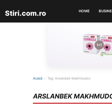
HOME
BUSIN
Stiri.com.ro
Acasă
›
Tag: Arslanbek Makhmudov
ARSLANBEK MAKHMUD