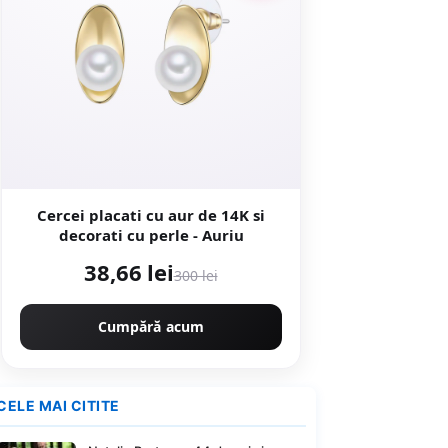
Cercei placati cu aur de 14K si
decorati cu perle - Auriu
38,66 lei
300 lei
Cumpără acum
CELE MAI CITITE