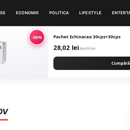
ESS
ECONOMIE
POLITICA
LIFESTYLE
ENTERT
Pachet Echinacea 30cps+30cps
-50%
28,02 lei
56,03 lei
Cumpără
OV