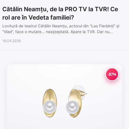
Cătălin Neamțu, de la PRO TV la TVR! Ce
rol are în Vedeta familiei?
Lovitură de teatru! Cătălin Neamțu, actorul din "Las Fierbinți" și
"Vlad", face o mutare… neașteptată. Apare la TVR. Dar nu...
18.04.2026
-87%