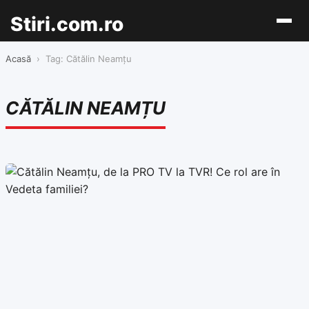
Stiri.com.ro
Acasă
›
Tag: Cătălin Neamțu
CĂTĂLIN NEAMȚU