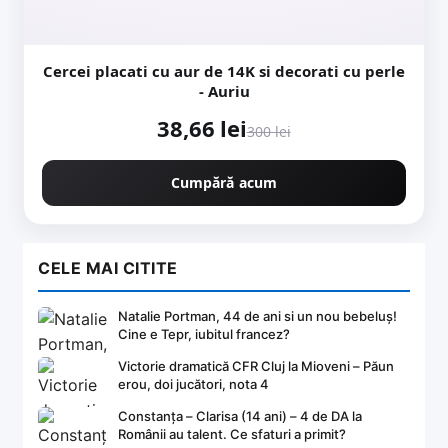
Cercei placati cu aur de 14K si decorati cu perle
- Auriu
38,66 lei
300 lei
Cumpără acum
CELE MAI CITITE
Natalie Portman, 44 de ani si un nou bebeluș!
Cine e Tepr, iubitul francez?
Victorie dramatică CFR Cluj la Mioveni – Păun
erou, doi jucători, nota 4
Constanța – Clarisa (14 ani) – 4 de DA la
Românii au talent. Ce sfaturi a primit?