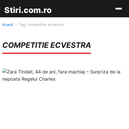
Stiri.com.ro
Acasă
›
Tag: competitie ecvestra
COMPETITIE ECVESTRA