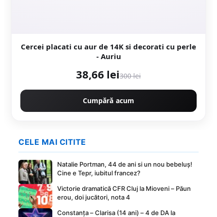
Cercei placati cu aur de 14K si decorati cu perle
- Auriu
38,66 lei
300 lei
Cumpără acum
CELE MAI CITITE
Natalie Portman, 44 de ani si un nou bebeluș!
Cine e Tepr, iubitul francez?
Victorie dramatică CFR Cluj la Mioveni – Păun
erou, doi jucători, nota 4
Constanța – Clarisa (14 ani) – 4 de DA la