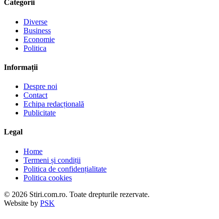
Categorii
Diverse
Business
Economie
Politica
Informații
Despre noi
Contact
Echipa redacțională
Publicitate
Legal
Home
Termeni și condiții
Politica de confidențialitate
Politica cookies
© 2026 Stiri.com.ro. Toate drepturile rezervate.
Website by
PSK