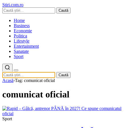
Stiri.com.ro
Caută
Home
Business
Economie
Politica
Lifestyle
Entertainment
Sanatate
Sport
Caută
Acasă
›
Tag: comunicat oficial
comunicat oficial
Sport