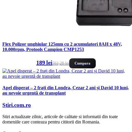
Flex Polizor unghiular 125mm cu 2 acumulatori 8AH x 48V,
10.000rpm, Protools Campion CMP1253
189 lei
561,28 lei
Cumpara
Apel disperat – 2 frați din Londra, Cezar 2 ani și David 10 luni,
au nevoie urgentă de transplant
Stiri.com.ro
Stiri actualizate zilnic, articole de calitate si informatii din toate
domeniile care conteaza pentru cititorii din Romania.