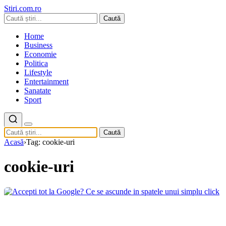
Stiri.com.ro
Caută
Home
Business
Economie
Politica
Lifestyle
Entertainment
Sanatate
Sport
Caută
Acasă
›
Tag: cookie-uri
cookie-uri