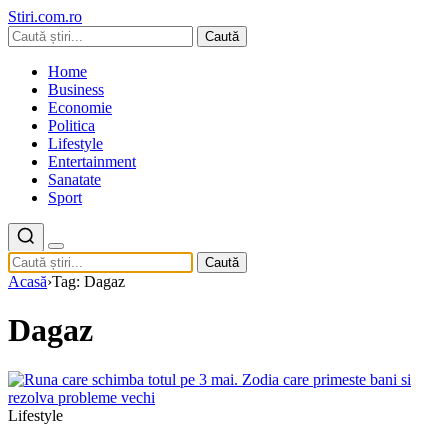
Stiri.com.ro
Caută
Home
Business
Economie
Politica
Lifestyle
Entertainment
Sanatate
Sport
Caută
Acasă
›
Tag: Dagaz
Dagaz
Lifestyle