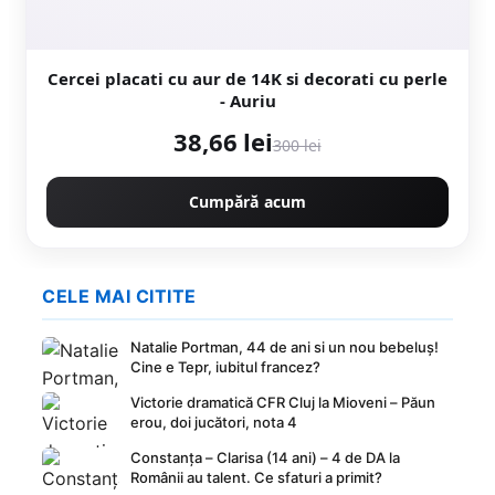
Cercei placati cu aur de 14K si decorati cu perle
- Auriu
38,66 lei
300 lei
Cumpără acum
CELE MAI CITITE
Natalie Portman, 44 de ani si un nou bebeluș!
Cine e Tepr, iubitul francez?
Victorie dramatică CFR Cluj la Mioveni – Păun
erou, doi jucători, nota 4
Constanța – Clarisa (14 ani) – 4 de DA la
Românii au talent. Ce sfaturi a primit?