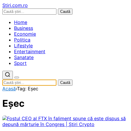
Stiri.com.ro
Caută
Home
Business
Economie
Politica
Lifestyle
Entertainment
Sanatate
Sport
Caută
Acasă
›
Tag: Eșec
Eșec