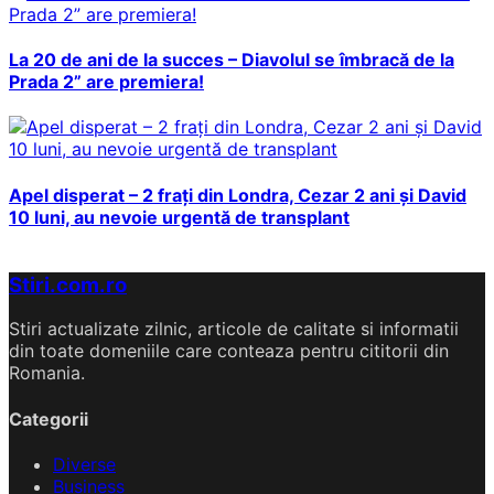
La 20 de ani de la succes – Diavolul se îmbracă de la
Prada 2” are premiera!
Apel disperat – 2 frați din Londra, Cezar 2 ani și David
10 luni, au nevoie urgentă de transplant
Stiri.com.ro
Stiri actualizate zilnic, articole de calitate si informatii
din toate domeniile care conteaza pentru cititorii din
Romania.
Categorii
Diverse
Business