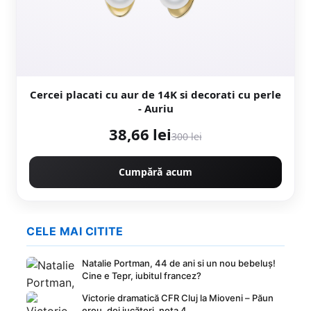
Cercei placati cu aur de 14K si decorati cu perle
- Auriu
38,66 lei
300 lei
Cumpără acum
CELE MAI CITITE
Natalie Portman, 44 de ani si un nou bebeluș!
Cine e Tepr, iubitul francez?
Victorie dramatică CFR Cluj la Mioveni – Păun
erou, doi jucători, nota 4