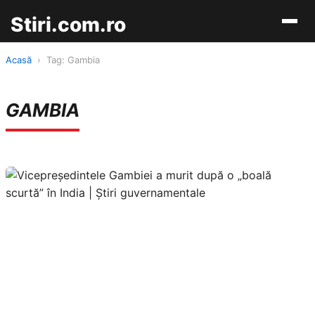
Stiri.com.ro
Acasă
›
Tag: Gambia
GAMBIA