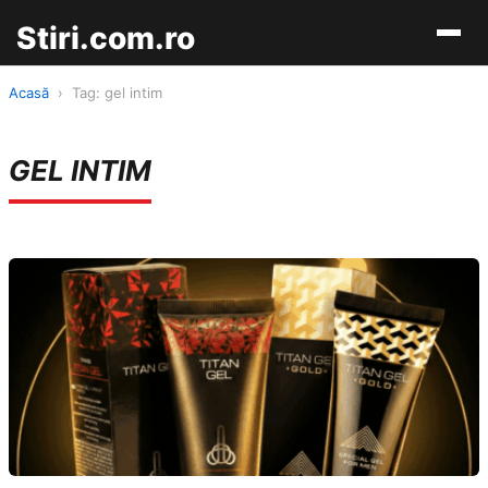
Stiri.com.ro
Acasă
›
Tag: gel intim
GEL INTIM