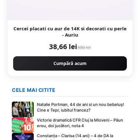
Cercei placati cu aur de 14K si decorati cu perle
- Auriu
38,66 lei
300 lei
Cumpără acum
CELE MAI CITITE
Natalie Portman, 44 de ani si un nou bebeluș!
Cine e Tepr, iubitul francez?
Victorie dramatică CFR Cluj la Mioveni – Păun
erou, doi jucători, nota 4
Constanța – Clarisa (14 ani) – 4 de DA la