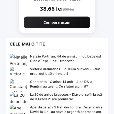
38,66 lei
300 lei
Cumpără acum
CELE MAI CITITE
Natalie Portman, 44 de ani si un nou bebeluș!
Cine e Tepr, iubitul francez?
Victorie dramatică CFR Cluj la Mioveni – Păun
erou, doi jucători, nota 4
Constanța – Clarisa (14 ani) – 4 de DA la
Românii au talent. Ce sfaturi a primit?
La 20 de ani de la succes – Diavolul se îmbracă
de la Prada 2” are premiera!
Apel disperat – 2 frați din Londra, Cezar 2 ani și
David 10 luni, au nevoie urgentă de transplant