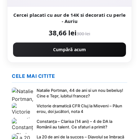
Cercei placati cu aur de 14K si decorati cu perle
- Auriu
38,66 lei
300 lei
Cumpără acum
CELE MAI CITITE
Natalie Portman, 44 de ani si un nou bebeluș!
Cine e Tepr, iubitul francez?
Victorie dramatică CFR Cluj la Mioveni – Păun
erou, doi jucători, nota 4
Constanța – Clarisa (14 ani) – 4 de DA la
Românii au talent. Ce sfaturi a primit?
La 20 de ani de la succes – Diavolul se îmbracă