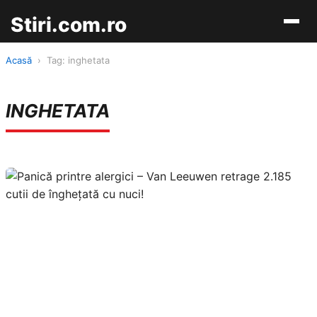
Stiri.com.ro
Acasă
›
Tag: inghetata
INGHETATA