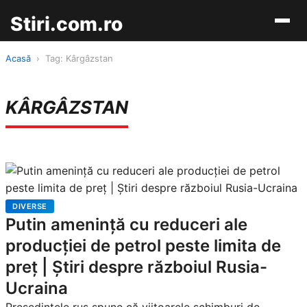
Stiri.com.ro
Acasă
›
Tag: Kârgâzstan
KÂRGÂZSTAN
DIVERSE
Putin amenință cu reduceri ale
producției de petrol peste limita de
preț | Știri despre războiul Rusia-
Ucraina