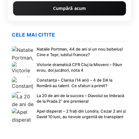
Cumpără acum
CELE MAI CITITE
Natalie Portman, 44 de ani si un nou bebeluș!
Cine e Tepr, iubitul francez?
Victorie dramatică CFR Cluj la Mioveni – Păun
erou, doi jucători, nota 4
Constanța – Clarisa (14 ani) – 4 de DA la
Românii au talent. Ce sfaturi a primit?
La 20 de ani de la succes – Diavolul se îmbracă
de la Prada 2” are premiera!
Apel disperat – 2 frați din Londra, Cezar 2 ani și
David 10 luni, au nevoie urgentă de transplant