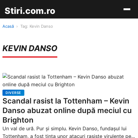
Stiri.com.ro
Acasă
›
Tag: Kevin Danso
KEVIN DANSO
DIVERSE
Scandal rasist la Tottenham – Kevin
Danso abuzat online după meciul cu
Brighton
Un val de ură. Pur și simplu. Kevin Danso, fundașul lui
Tottenham, a fost ținta unor atacuri rasiste virulente pe...