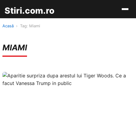
Stiri.com.ro
Acasă
›
Tag: Miami
MIAMI