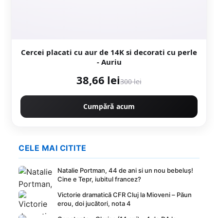
Cercei placati cu aur de 14K si decorati cu perle
- Auriu
38,66 lei
300 lei
Cumpără acum
CELE MAI CITITE
Natalie Portman, 44 de ani si un nou bebeluș!
Cine e Tepr, iubitul francez?
Victorie dramatică CFR Cluj la Mioveni – Păun
erou, doi jucători, nota 4