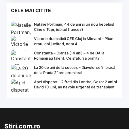
CELE MAI CITITE
Natalie Portman, 44 de ani si un nou bebeluș!
Cine e Tepr, iubitul francez?
Victorie dramatică CFR Cluj la Mioveni – Păun
erou, doi jucători, nota 4
Constanța – Clarisa (14 ani) – 4 de DA la
Românii au talent. Ce sfaturi a primit?
La 20 de ani de la succes – Diavolul se îmbracă
de la Prada 2” are premiera!
Apel disperat – 2 frați din Londra, Cezar 2 ani și
David 10 luni, au nevoie urgentă de transplant
Stiri.com.ro