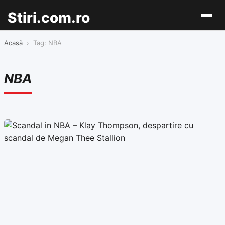
Stiri.com.ro
Acasă
›
Tag: NBA
NBA