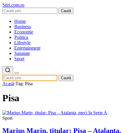
Stiri.com.ro
Caută
Home
Business
Economie
Politica
Lifestyle
Entertainment
Sanatate
Sport
Caută
Acasă
›
Tag: Pisa
Pisa
Sport
Marius Marin, titular: Pisa – Atalanta,