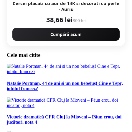
Cercei placati cu aur de 14K si decorati cu perle
- Auriu
38,66 lei
300 lei
Cumpără acum
Cele mai citite
Natalie Portman, 44 de ani si un nou bebeluș! Cine e Tepr,
iubitul francez?
Victorie dramatică CFR Cluj la Mioveni – Păun erou, doi
jucători, nota 4