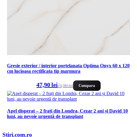
Gresie exterior / interior portelanata Optima Onyx 60 x 120
cm lucioasa rectificata tip marmura
47,90 lei
71,90 lei
Cumpara
Apel disperat – 2 frați din Londra, Cezar 2 ani și David 10
luni, au nevoie urgentă de transplant
Stiri.com.ro