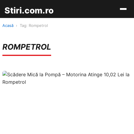
Stiri.com.ro
Acasă
›
Tag: Rompetrol
ROMPETROL