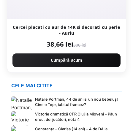
Cercei placati cu aur de 14K si decorati cu perle
- Auriu
38,66 lei
300 lei
Cumpără acum
CELE MAI CITITE
Natalie Portman, 44 de ani si un nou bebeluș!
Cine e Tepr, iubitul francez?
Victorie dramatică CFR Cluj la Mioveni – Păun
erou, doi jucători, nota 4
Constanța – Clarisa (14 ani) – 4 de DA la