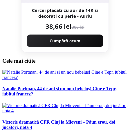
Cercei placati cu aur de 14K si
decorati cu perle - Auriu
38,66 lei
300 lei
Cumpără acum
Cele mai citite
Natalie Portman, 44 de ani si un nou bebeluș! Cine e Tepr,
iubitul francez?
Victorie dramatică CFR Cluj la Mioveni – Păun erou, doi
jucători, nota 4