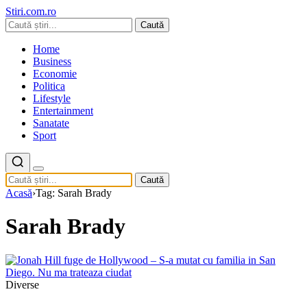
Stiri.com.ro
Caută
Home
Business
Economie
Politica
Lifestyle
Entertainment
Sanatate
Sport
Caută
Acasă
›
Tag: Sarah Brady
Sarah Brady
Diverse