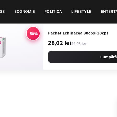
ESS
ECONOMIE
POLITICA
LIFESTYLE
ENTERT
Pachet Echinacea 30cps+30cps
-50%
28,02 lei
56,03 lei
Cumpără