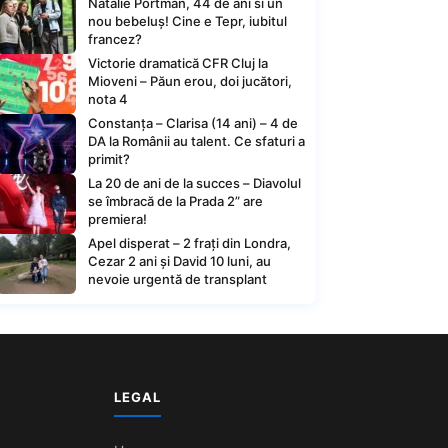
Natalie Portman, 44 de ani si un
nou bebeluș! Cine e Tepr, iubitul
francez?
Victorie dramatică CFR Cluj la
Mioveni – Păun erou, doi jucători,
nota 4
Constanța – Clarisa (14 ani) – 4 de
DA la Românii au talent. Ce sfaturi a
primit?
La 20 de ani de la succes – Diavolul
se îmbracă de la Prada 2” are
premiera!
Apel disperat – 2 frați din Londra,
Cezar 2 ani și David 10 luni, au
nevoie urgentă de transplant
LEGAL