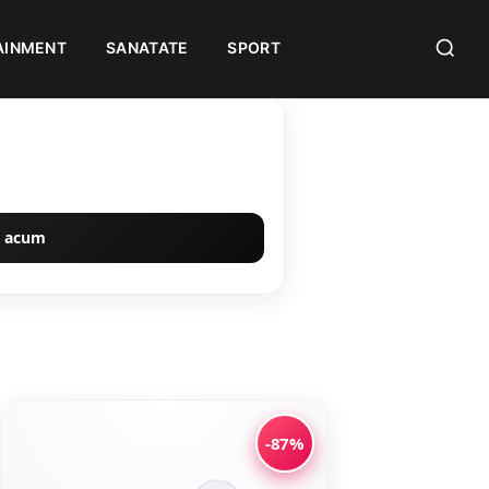
AINMENT
SANATATE
SPORT
 acum
-87%