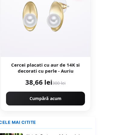
Cercei placati cu aur de 14K si
decorati cu perle - Auriu
38,66 lei
300 lei
Cumpără acum
CELE MAI CITITE