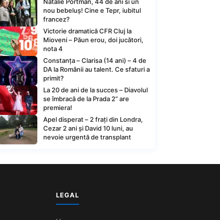
Natalie Portman, 44 de ani si un
nou bebeluș! Cine e Tepr, iubitul
francez?
Victorie dramatică CFR Cluj la
Mioveni – Păun erou, doi jucători,
nota 4
Constanța – Clarisa (14 ani) – 4 de
DA la Românii au talent. Ce sfaturi a
primit?
La 20 de ani de la succes – Diavolul
se îmbracă de la Prada 2” are
premiera!
Apel disperat – 2 frați din Londra,
Cezar 2 ani și David 10 luni, au
nevoie urgentă de transplant
LEGAL