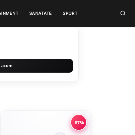
AINMENT
SANATATE
SPORT
 acum
-87%