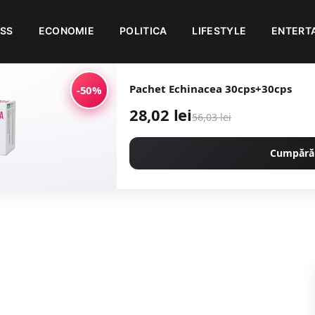
ESS
ECONOMIE
POLITICA
LIFESTYLE
ENTERT
Pachet Echinacea 30cps+30cps
-50%
28,02 lei
56,03 lei
Cumpără