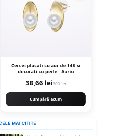
Cercei placati cu aur de 14K si
decorati cu perle - Auriu
38,66 lei
300 lei
Cumpără acum
CELE MAI CITITE