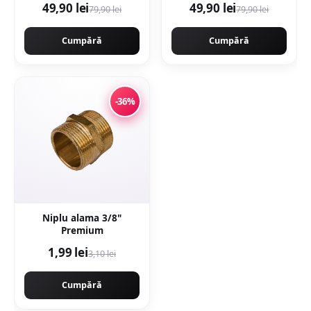
49,90 lei
49,90 lei
79,90 lei
79,90 lei
mata rectificata aspect
rectificata aspect
ciment
ciment
Cumpără
Cumpără
-36%
Niplu alama 3/8"
Premium
1,99 lei
3,10 lei
Cumpără