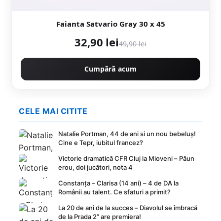
Faianta Satvario Gray 30 x 45
32,90 lei
49,90 lei
Cumpără acum
CELE MAI CITITE
Natalie Portman, 44 de ani si un nou bebeluș!
Cine e Tepr, iubitul francez?
Victorie dramatică CFR Cluj la Mioveni – Păun
erou, doi jucători, nota 4
Constanța – Clarisa (14 ani) – 4 de DA la
Românii au talent. Ce sfaturi a primit?
La 20 de ani de la succes – Diavolul se îmbracă
de la Prada 2” are premiera!