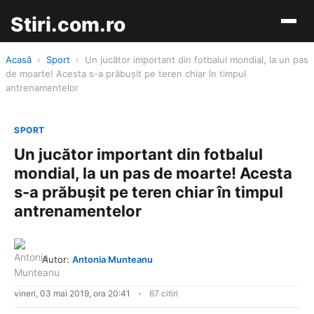
Stiri.com.ro
Acasă
›
Sport
›
Un jucător important din fotbalul mondial, la un pas
de moarte! Acesta s-a prăbușit pe teren chiar în timpul
antrenamentelor
SPORT
Un jucător important din fotbalul
mondial, la un pas de moarte! Acesta
s-a prăbușit pe teren chiar în timpul
antrenamentelor
Autor:
Antonia Munteanu
vineri, 03 mai 2019, ora 20:41
67 citiri