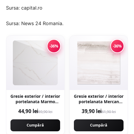
Sursa: capital.ro
Sursa:
News 24 Romania
.
-36%
-36%
Gresie exterior / interior
Gresie exterior / interior
portelanata Marmo
portelanata Mercan
Gold 59 5 x 119 5 cm
Grey 48 x 48 cm
44,90 lei
39,90 lei
69,90 lei
61,90 lei
lucioasa rectificata tip
lucioasa tip marmura
marmura
Cumpără
Cumpără