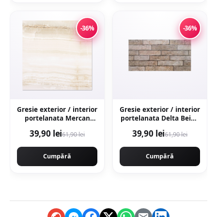
-36%
-36%
Gresie exterior / interior
Gresie exterior / interior
portelanata Mercan
portelanata Delta Beige
Beige 48 x 48 cm
30 x 60 cm mata
39,90 lei
39,90 lei
61,90 lei
61,90 lei
lucioasa tip marmura
rectificata tip piatra
Cumpără
Cumpără