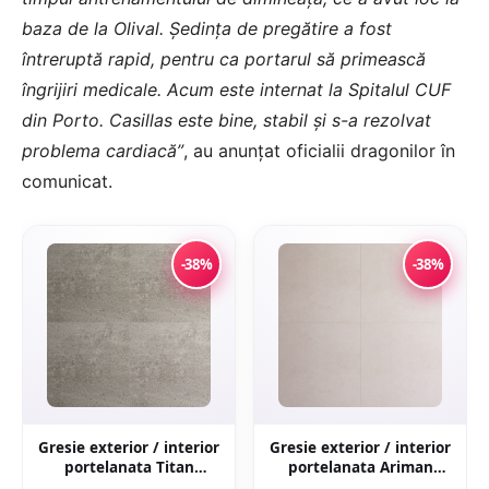
baza de la Olival. Ședința de pregătire a fost
întreruptă rapid, pentru ca portarul să primească
îngrijiri medicale. Acum este internat la Spitalul CUF
din Porto. Casillas este bine, stabil și s-a rezolvat
problema cardiacă”
, au anunțat oficialii dragonilor în
comunicat.
-38%
-38%
Gresie exterior / interior
Gresie exterior / interior
portelanata Titan
portelanata Ariman
Anthracite 60 x 60 cm
Bone 60 x 60 cm mata