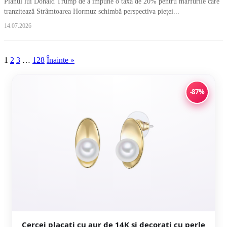
Planul lui Donald Trump de a impune o taxă de 20% pentru mărfurile care
tranzitează Strâmtoarea Hormuz schimbă perspectiva pieței...
14.07.2026
Paginație
1
2
3
…
128
Înainte »
articole
-87%
Cercei placati cu aur de 14K si decorati cu perle