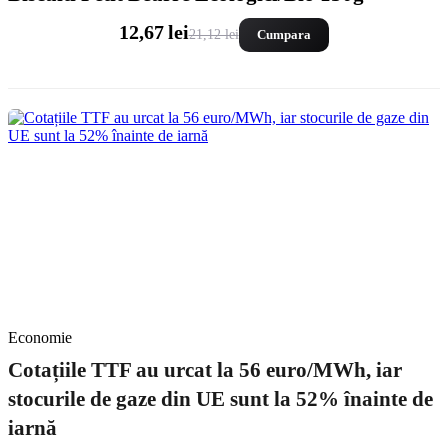
12,67 lei
21,12 lei
Cumpara
Economie
Cotațiile TTF au urcat la 56 euro/MWh, iar
stocurile de gaze din UE sunt la 52% înainte de
iarnă