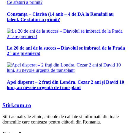
Constanța – Clarisa (14 ani) – 4 de DA la Românii au
talent. Ce sfaturi a primit?
La 20 de ani de la succes – Diavolul se îmbracă de la Prada
2” are premiera!
Apel disperat – 2 frați din Londra, Cezar 2 ani și David 10
luni, au nevoie urgentă de transplant
Stiri.com.ro
Stiri actualizate zilnic, articole de calitate si informatii din toate
domeniile care conteaza pentru cititorii din Romania.