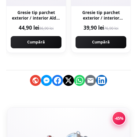
Gresie tip parchet
Gresie tip parchet
exterior / interior Alder
exterior / interior
Grey 20 x 120 cm mata
Samba Multi 15 x 90 cm
44,90 lei
39,90 lei
86,90 lei
76,90 lei
portelanata
mata portelanata
antiderapanta
Cumpără
Cumpără
-45%