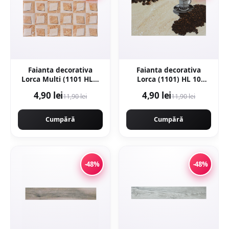
Faianta decorativa
Faianta decorativa
Lorca Multi (1101 HL1)
Lorca (1101) HL 10
25 x 40
Beige 25 x 40
4,90 lei
4,90 lei
11,90 lei
11,90 lei
Cumpără
Cumpără
-48%
-48%