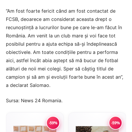
”Am fost foarte fericit când am fost contactat de
FCSB, deoarece am considerat aceasta drept o
recunoştinţă a lucrurilor bune pe care le-am făcut în
România. Am venit la un club mare şi voi face tot
posibilul pentru a ajuta echipa să-şi îndeplinească
obiectivele. Am toate condiţiile pentru a performa
aici, astfel încât abia aştept să mă bucur de fotbal
alături de noii mei colegi. Sper să câştig titlul de
campion şi să am şi evoluţii foarte bune în acest an”,
a declarat Salomao.
Sursa:
News 24 Romania
.
-59%
-59%