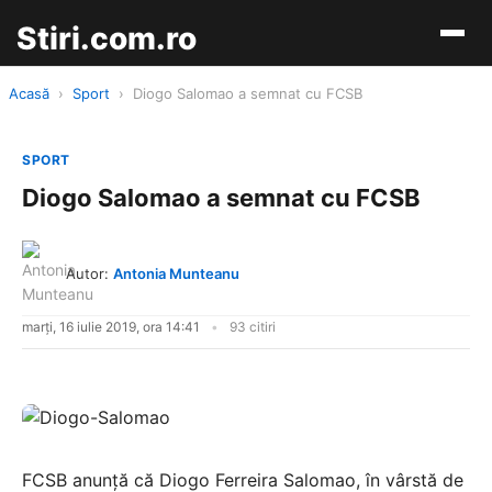
Stiri.com.ro
Acasă
›
Sport
›
Diogo Salomao a semnat cu FCSB
SPORT
Diogo Salomao a semnat cu FCSB
Autor:
Antonia Munteanu
marți, 16 iulie 2019, ora 14:41
93 citiri
FCSB anunţă că Diogo Ferreira Salomao, în vârstă de