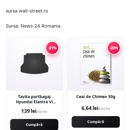
sursa wall-street.ro
Sursa:
News 24 Romania
.
-31%
-20%
Tavita portbagaj
Ceai de Chimen 50g
Hyundai Elantra Vi
2016-
6,64 lei
8,31 lei
139 lei
202 lei
Cumpără
Cumpără