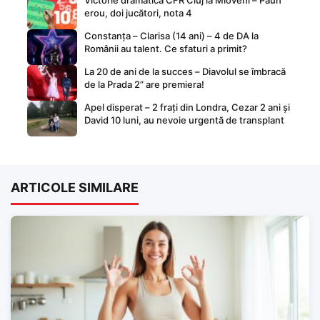
Victorie dramatică CFR Cluj la Mioveni – Păun
erou, doi jucători, nota 4
Constanța – Clarisa (14 ani) – 4 de DA la
Românii au talent. Ce sfaturi a primit?
La 20 de ani de la succes – Diavolul se îmbracă
de la Prada 2” are premiera!
Apel disperat – 2 frați din Londra, Cezar 2 ani și
David 10 luni, au nevoie urgentă de transplant
ARTICOLE SIMILARE