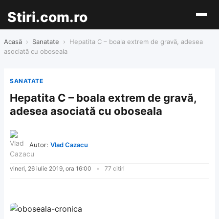
Stiri.com.ro
Acasă
›
Sanatate
›
Hepatita C – boala extrem de gravă, adesea
asociată cu oboseala
SANATATE
Hepatita C – boala extrem de gravă,
adesea asociată cu oboseala
Autor:
Vlad Cazacu
vineri, 26 iulie 2019, ora 16:00
77 citiri