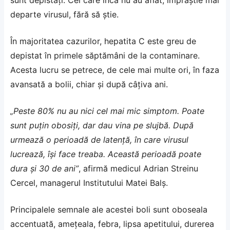
sunt depistați. Cei care încă nu au aflat, împrăștie mai
departe virusul, fără să știe.
În majoritatea cazurilor, hepatita C este greu de
depistat în primele săptămâni de la contaminare.
Acesta lucru se petrece, de cele mai multe ori, în faza
avansată a bolii, chiar și după câțiva ani.
„Peste 80% nu au nici cel mai mic simptom. Poate
sunt puţin obosiţi, dar dau vina pe slujbă. După
urmează o perioadă de latenţă, în care virusul
lucrează, îşi face treaba. Această perioadă poate
dura şi 30 de ani”
, afirmă medicul Adrian Streinu
Cercel, managerul Institutului Matei Balş.
Principalele semnale ale acestei boli sunt oboseala
accentuată, amețeala, febra, lipsa apetitului, durerea