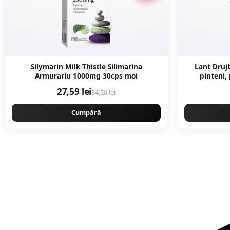
Silymarin Milk Thistle Silimarina
Lant Drujb
Armurariu 1000mg 30cps moi
pinteni,
Campion
27,59 lei
34,50 lei
Cumpără