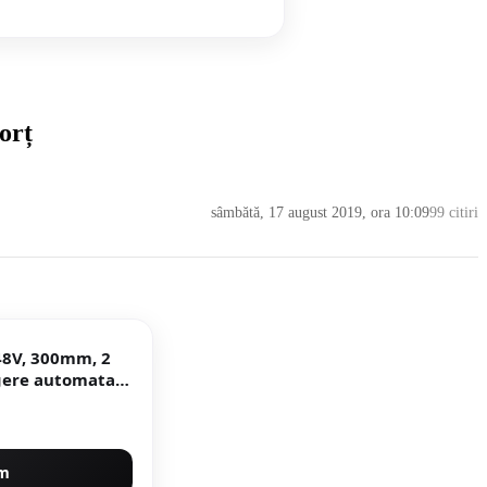
orț
sâmbătă, 17 august 2019, ora 10:09
99 citiri
 48V, 300mm, 2
gere automata,
PION Germany
um