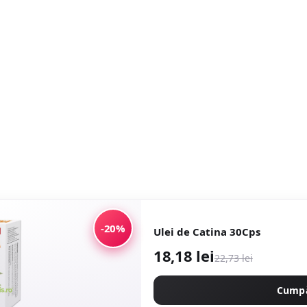
-20%
Ulei de Catina 30Cps
18,18 lei
22,73 lei
Cump