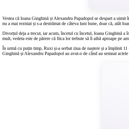
Vestea că Ioana Ginghină și Alexandru Papadopol se despart a uimit într
nu a mai rezistat și s-a destrămat de câteva luni bune, doar că, atât Ioa
Divorțul deja a trecut, iar acum, încetul cu încetul, Ioana Ginghină a î
mult, vedeta este de părere că fiica lor trebuie să îi aibă aproape pe amb
În urmă cu puțin timp, Ruxi și-a serbat ziua de naștere și a împlinit 11 a
Ginghină și Alexandru Papadopol au avut-o de când au semnat actele 