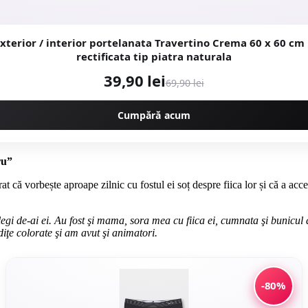
erior / interior portelanata Travertino Crema 60 x 60 cm lucioasa
rectificata tip piatra naturala
39,90 lei
69,90 lei
Cumpără acum
ru”
at că vorbește aproape zilnic cu fostul ei soț despre fiica lor și că a acc
legi de-ai ei. Au fost şi mama, sora mea cu fiica ei, cumnata şi bunicul
iţe colorate şi am avut şi animatori.
-80%