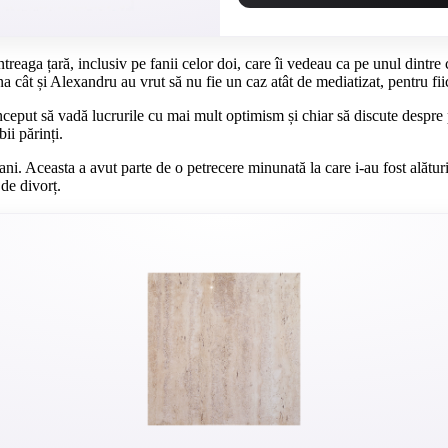
eaga țară, inclusiv pe fanii celor doi, care îi vedeau ca pe unul dintre c
na cât și Alexandru au vrut să nu fie un caz atât de mediatizat, pentru fi
nceput să vadă lucrurile cu mai mult optimism și chiar să discute despre 
ii părinți.
ni. Aceasta a avut parte de o petrecere minunată la care i-au fost alături 
de divorț.