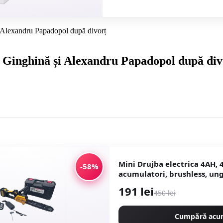
i Alexandru Papadopol după divorț
a Ginghină și Alexandru Papadopol după div
Mini Drujba electrica 4AH,
-58%
acumulatori, brushless, un
1800w, model YELLOW CAM
191 lei
450 lei
CMP1756Y
Cumpără ac