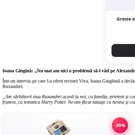
Gresie ext
Ioana Gingină: „Nu mai am nici o problemă să-l văd pe Alexand
Într-un interviu pe care l-a oferit revistei Viva, Ioana Ginghină a declar
Ruxandrei.
„Am sărbătorit ziua Ruxandrei acasă la noi, cu familia, prieteni şi co
frumos, cu tematica Harry Potter. Ne-am făcut tatuaje cu henna şi cod
-30%