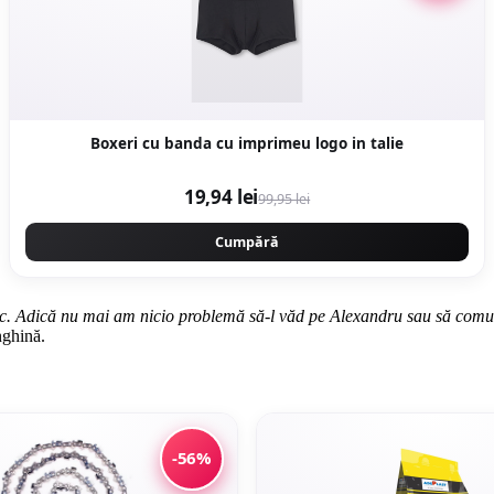
Boxeri cu banda cu imprimeu logo in talie
19,94 lei
99,95 lei
Cumpără
nic. Adică nu mai am nicio problemă să-l văd pe Alexandru sau să comunic
nghină.
-56%