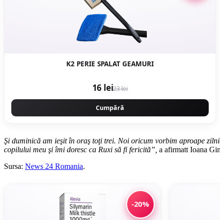
K2 PERIE SPALAT GEAMURI
16 lei
23 lei
Cumpără
Şi duminică am ieşit în oraş toţi trei. Noi oricum vorbim aproape zil
copilului meu şi îmi doresc ca Ruxi să fi fericită”,
a afirmatt Ioana Gi
Sursa:
News 24 Romania
.
-20%